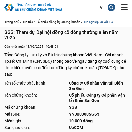
Trang chủ /
Tin tức /
Tổ chức đăng ký chứng khoán /
Tin nghiệp vụ với TC...
SGS: Tham dự Đại hội đồng cổ đông thường niên năm 
2025
Cập nhật ngày 15/09/2025 - 10:43:08
Tổng Công ty Lưu ký và Bù trừ chứng khoán Việt Nam - Chi nhánh
Tp.Hồ Chí Minh (CNVSDC) thông báo về ngày đăng ký cuối cùng để
thực hiện quyền cho Tổ chức đăng ký chứng khoán (TCĐKCK) như
sau:
Tên tổ chức phát hành:
Công ty Cổ phần Vận tải Biển
Sài Gòn
Tên chứng khoán:
Cổ phiếu Công ty Cổ phần Vận
tải Biển Sài Gòn
Mã chứng khoán:
SGS
Mã ISIN:
VN000000SGS5
Mệnh giá:
10.000 đồng
Sàn giao dịch:
UpCOM