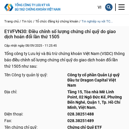
Trang chủ /
Tin tức /
Tổ chức đăng ký chứng khoán /
Tin nghiệp vụ với TC...
E1VFVN30: Điều chỉnh số lượng chứng chỉ quỹ do giao 
dịch hoán đổi lần thứ 1505
Cập nhật ngày 08/09/2025 - 11:25:45
Tổng công ty Lưu ký và Bù trừ chứng khoán Việt Nam (VSDC) thông
báo điều chỉnh số lượng chứng chỉ quỹ do giao dịch hoán đổi lần
thứ 1505 như sau:
Tên Công ty quản lý quỹ:
Công ty cổ phần Quản Lý quỹ
Đầu tư Dragon Capital Việt
Nam
Địa chỉ:
Tầng 15, Tòa nhà Mê Linh
Point, 02 Ngô Đức Kế, Phường
Bến Nghé, Quận 1, Tp. Hồ Chí
Minh, Việt Nam.
Điện thoại:
028.38251488
Fax:
028.38251489
Tên chứng chỉ quỹ:
Chứng chỉ Quỹ ETF