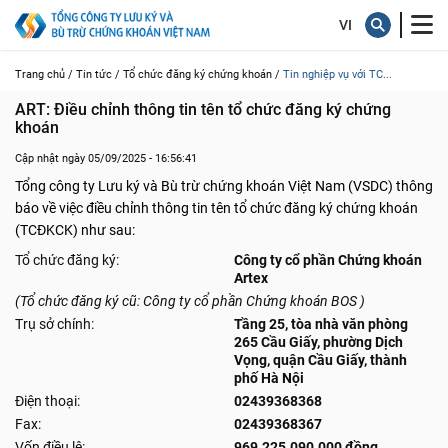
Trang chủ /
Tin tức /
Tổ chức đăng ký chứng khoán /
Tin nghiệp vụ với TC...
ART: Điều chỉnh thông tin tên tổ chức đăng ký chứng 
khoán
Cập nhật ngày 05/09/2025 - 16:56:41
Tổng công ty Lưu ký và Bù trừ chứng khoán Việt Nam (VSDC) thông
báo về việc điều chỉnh thông tin tên tổ chức đăng ký chứng khoán
(TCĐKCK) như sau:
Tổ chức đăng ký:
Công ty cổ phần Chứng khoán
Artex
(Tổ chức đăng ký cũ: Công ty cổ phần Chứng khoán BOS )
Trụ sở chính:
Tầng 25, tòa nhà văn phòng
265 Cầu Giấy, phường Dịch
Vọng, quận Cầu Giấy, thành
phố Hà Nội
Điện thoại:
02439368368
Fax:
02439368367
Vốn điều lệ:
969.225.090.000 đồng