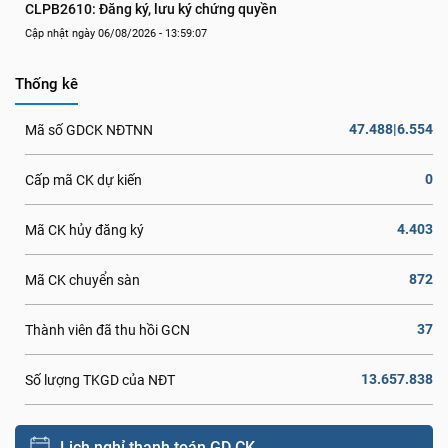
CLPB2610: Đăng ký, lưu ký chứng quyền
Cập nhật ngày 06/08/2026 - 13:59:07
Thống kê
47.488|6.554
Mã số GDCK NĐTNN
0
Cấp mã CK dự kiến
4.403
Mã CK hủy đăng ký
872
Mã CK chuyển sàn
37
Thành viên đã thu hồi GCN
13.657.838
Số lượng TKGD của NĐT
Lịch nghỉ thanh toán GD CK