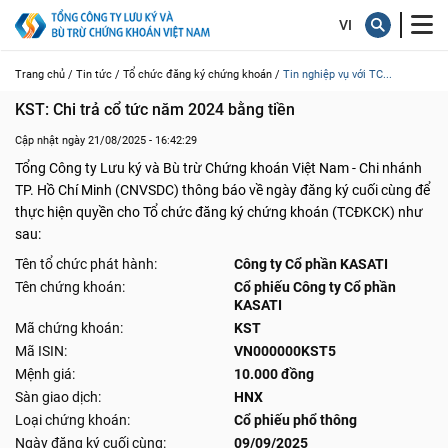
Trang chủ /
Tin tức /
Tổ chức đăng ký chứng khoán /
Tin nghiệp vụ với TC...
KST: Chi trả cổ tức năm 2024 bằng tiền
Cập nhật ngày 21/08/2025 - 16:42:29
Tổng Công ty Lưu ký và Bù trừ Chứng khoán Việt Nam - Chi nhánh
TP. Hồ Chí Minh (CNVSDC) thông báo về ngày đăng ký cuối cùng để
thực hiện quyền cho Tổ chức đăng ký chứng khoán (TCĐKCK) như
sau:
Tên tổ chức phát hành:
Công ty Cổ phần KASATI
Tên chứng khoán:
Cổ phiếu Công ty Cổ phần
KASATI
Mã chứng khoán:
KST
Mã ISIN:
VN000000KST5
Mệnh giá:
10.000 đồng
Sàn giao dịch:
HNX
Loại chứng khoán:
Cổ phiếu phổ thông
Ngày đăng ký cuối cùng:
09/09/2025