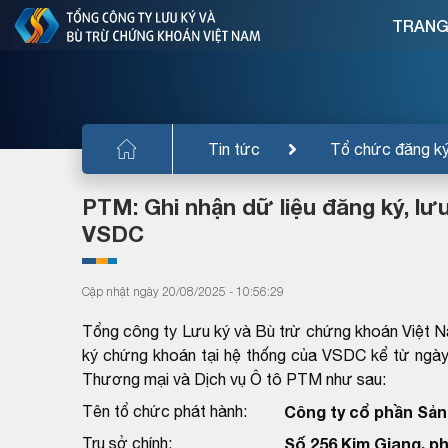
TRANG
Tin tức
Tổ chức đăng k
PTM: Ghi nhận dữ liệu đăng ký, lư
VSDC
Cập nhật ngày 20/08/2025 - 10:56:29
Tổng công ty Lưu ký và Bù trừ chứng khoán Việt Na
ký chứng khoán tại hệ thống của VSDC kể từ ngày
Thương mại và Dịch vụ Ô tô PTM như sau:
Tên tổ chức phát hành:
Công ty cổ phần Sản
Trụ sở chính:
Số 256 Kim Giang, p