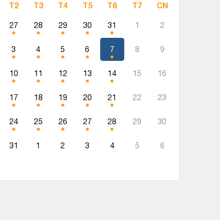
T2
T3
T4
T5
T6
T7
CN
27
28
29
30
31
1
2
3
4
5
6
7
8
9
10
11
12
13
14
15
16
17
18
19
20
21
22
23
24
25
26
27
28
29
30
31
1
2
3
4
5
6