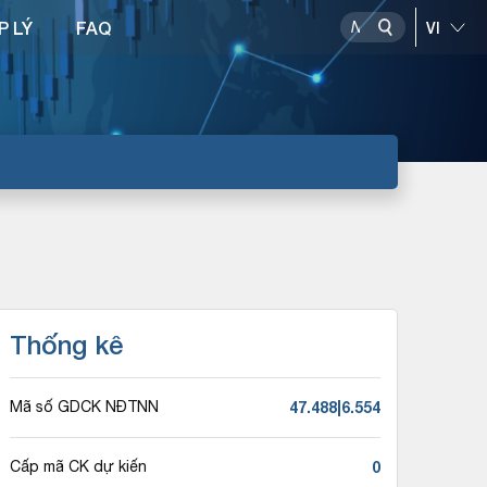
P LÝ
FAQ
Thống kê
47.488|6.554
Mã số GDCK NĐTNN
0
Cấp mã CK dự kiến