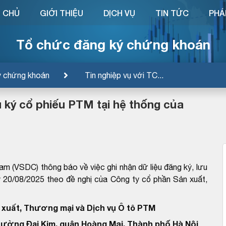
 CHỦ
GIỚI THIỆU
DỊCH VỤ
TIN TỨC
PHÁ
Tổ chức đăng ký chứng khoán
ý chứng khoán
Tin nghiệp vụ với TC...
u ký cổ phiếu PTM tại hệ thống của
m (VSDC) thông báo về việc ghi nhận dữ liệu đăng ký, lưu
 20/08/2025 theo đề nghị của Công ty cổ phần Sản xuất,
 xuất, Thương mại và Dịch vụ Ô tô PTM
hường Đại Kim, quận Hoàng Mai, Thành phố Hà Nội