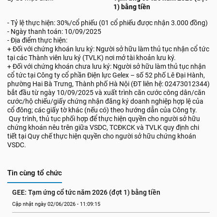
1) bằng tiền
- Tỷ lệ thực hiện: 30%/cổ phiếu (01 cổ phiếu được nhận 3.000 đồng)
- Ngày thanh toán: 10/09/2025
- Địa điểm thực hiện:
+ Đối với chứng khoán lưu ký: Người sở hữu làm thủ tục nhận cổ tức
tại các Thành viên lưu ký (TVLK) nơi mở tài khoản lưu ký.
+ Đối với chứng khoán chưa lưu ký: Người sở hữu làm thủ tục nhận
cổ tức tại Công ty cổ phần Điện lực Gelex – số 52 phố Lê Đại Hành,
phường Hai Bà Trưng, Thành phố Hà Nội (ĐT liên hệ: 02473012344)
bắt đầu từ ngày 10/09/2025 và xuất trình căn cước công dân/căn
cước/hộ chiếu/giấy chứng nhận đăng ký doanh nghiệp hợp lệ của
cổ đông; các giấy tờ khác (nếu có) theo hướng dẫn của Công ty.
Quy trình, thủ tục phối hợp để thực hiện quyền cho người sở hữu
chứng khoán nêu trên giữa VSDC, TCĐKCK và TVLK quy định chi
tiết tại Quy chế thực hiện quyền cho người sở hữu chứng khoán
VSDC.
Tin cùng tổ chức
GEE: Tạm ứng cổ tức năm 2026 (đợt 1) bằng tiền
Cập nhật ngày 02/06/2026 - 11:09:15