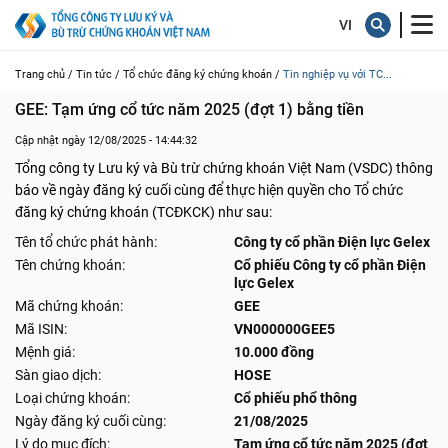
Trang chủ /
Tin tức /
Tổ chức đăng ký chứng khoán /
Tin nghiệp vụ với TC...
GEE: Tạm ứng cổ tức năm 2025 (đợt 1) bằng tiền
Cập nhật ngày 12/08/2025 - 14:44:32
Tổng công ty Lưu ký và Bù trừ chứng khoán Việt Nam (VSDC) thông
báo về ngày đăng ký cuối cùng để thực hiện quyền cho Tổ chức
đăng ký chứng khoán (TCĐKCK) như sau:
Tên tổ chức phát hành:
Công ty cổ phần Điện lực Gelex
Tên chứng khoán:
Cổ phiếu Công ty cổ phần Điện
lực Gelex
Mã chứng khoán:
GEE
Mã ISIN:
VN000000GEE5
Mệnh giá:
10.000 đồng
Sàn giao dịch:
HOSE
Loại chứng khoán:
Cổ phiếu phổ thông
Ngày đăng ký cuối cùng:
21/08/2025
Lý do mục đích:
Tạm ứng cổ tức năm 2025 (đợt