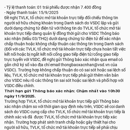
- Tỷ lệ thanh toán: 01 trái phiếu được nhận 7.400 đồng
- Ngày thanh toán: 15/9/2025
Đề nghị TVLK, tổ chức mở tài khoản trực tiếp đối chiếu thông tin
người sở hữu chứng khoán trong Danh sách do VSDC lập và gửi
dưới dạng chứng từ điện tử với thông tin do TVLK, tổ chức mở tài
khoản trực tiếp đang quản lý đồng thời gửi cho VSDC Thông báo
xác nhận (Mẫu 03/THQ) dưới dạng chứng từ điện tử để xác nhận
chấp thuận hoặc không chấp thuận các thông tin trong Danh sách
(Đối với các TVLK, tổ chức mở tài khoản trực tiếp chưa hoàn tất việc
kết nối hoặc bị ngắt kết nối cổng giao tiếp điện tử/cổng giao tiếp
trực tuyến với VSDC, đề nghị gửi Thông báo xác nhận qua email có
gắn chữ ký số vào địa chỉ email thongbaoxacnhan@vsd.vn của
VSDC). Trường hợp không chấp thuận do có sai sót hoặc sai lệch số
liệu, TVLK, tổ chức mở tài khoản trực tiếp phải gửi thêm văn bản
cho VSDC nêu rõ các thông tin sai sót hoặc sai lệch và phối hợp với
VSDC điều chỉnh.
Thời hạn gửi Thông báo xác nhận: Chậm nhất vào 10h30
ngày 11/9/2025.
Trường hợp TVLK, tổ chức mở tài khoản trực tiếp gửi Thông báo
xác nhận chậm so với thời gian quy định nêu trên, VSDC sẽ coi danh
sách do VSDC cung cấp cho TVLK, tổ chức mở tài khoản trực tiếp là
chính xác và đã được TVLK, tổ chức mở tài khoản trực tiếp xác
nhận. Trường hợp phát sinh tranh chấp hoặc gây thiệt hại cho
người sở hữu, TVLK, tổ chức mở tài khoản trực tiếp sẽ phải chịu