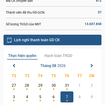
872
Mã CK chuyển sàn
37
Thành viên đã thu hồi GCN
13.657.838
Số lượng TKGD của NĐT
Lịch nghỉ thanh toán GD CK
Thực hiện quyền
Hạch toán TKGD
Tháng 08
2026
T2
T3
T4
T5
T6
T7
CN
27
28
29
30
31
1
2
3
4
5
6
7
8
9