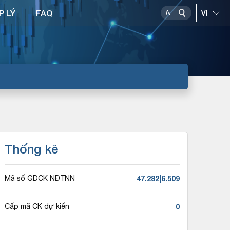
P LÝ
FAQ
Thống kê
47.282|6.509
Mã số GDCK NĐTNN
0
Cấp mã CK dự kiến