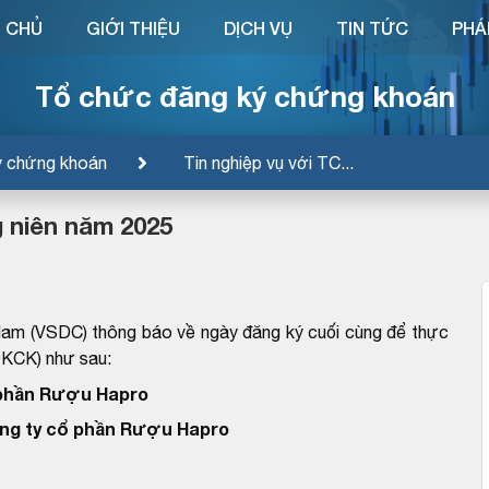
 CHỦ
GIỚI THIỆU
DỊCH VỤ
TIN TỨC
PHÁ
Tổ chức đăng ký chứng khoán
ý chứng khoán
Tin nghiệp vụ với TC...
 niên năm 2025
Nam (VSDC) thông báo về ngày đăng ký cuối cùng để thực
ĐKCK) như sau:
 phần Rượu Hapro
ng ty cổ phần Rượu Hapro