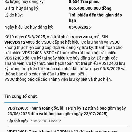
Số lượng hủy đăng ký:
8.654 Trái phiếu
Giá trị hủy đăng ký:
865.400.000.000 đồng
Lý do hủy:
Trái phiếu đến thời gian đáo
hạn
Ngày hiệu lực hủy đăng ký:
05/08/2025
Kể từ ngày 05/8/2025, mã trái phiếu
VDS12403
, mã ISIN
VN0VDS124035
do VSDC cấp sẽ hết hiệu lực lưu hành và VSDC
không thực hiện cung cấp dịch vụ đăng ký, lưu ký, thanh toán cho
trái phiếu VDS12403. VSDC sẽ thực hiện rút toàn bộ trái phiếu
VDS12403 đã lưu ký tại ngày hiệu lực hủy đăng ký. Đề nghị các
Thành viên lưu ký thực hiện hạch toán rút trái phiếu VDS12403 lưu
ký tương ứng trên tài khoản của nhà đầu tư tại ngày 05/8/2025 và
thông báo cho các nhà đầu tư liên quan biết.
VSDC thông báo để các Thành viên lưu ký biết và thực hiện.
Tin cùng tổ chức
VDS12403: Thanh toán gốc, lãi TPDN kỳ 12 (từ và bao gồm ngày 
23/06/2025 đến và không bao gồm ngày 23/07/2025)
Cập nhật ngày 13/06/2025 - 14:20:22
VDS12403: Thanh toán lãi TPDN kỳ 11 (từ và bao gồm ngày 