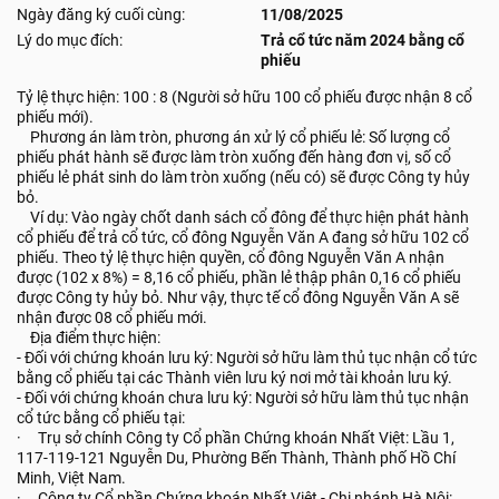
Ngày đăng ký cuối cùng:
11/08/2025
Lý do mục đích:
Trả cổ tức năm 2024 bằng cổ
phiếu
Tỷ lệ thực hiện: 100 : 8 (Người sở hữu 100 cổ phiếu được nhận 8 cổ
phiếu mới).
Phương án làm tròn, phương án xử lý cổ phiếu lẻ: Số lượng cổ
phiếu phát hành sẽ được làm tròn xuống đến hàng đơn vị, số cổ
phiếu lẻ phát sinh do làm tròn xuống (nếu có) sẽ được Công ty hủy
bỏ.
Ví dụ: Vào ngày chốt danh sách cổ đông để thực hiện phát hành
cổ phiếu để trả cổ tức, cổ đông Nguyễn Văn A đang sở hữu 102 cổ
phiếu. Theo tỷ lệ thực hiện quyền, cổ đông Nguyễn Văn A nhận
được (102 x 8%) = 8,16 cổ phiếu, phần lẻ thập phân 0,16 cổ phiếu
được Công ty hủy bỏ. Như vậy, thực tế cổ đông Nguyễn Văn A sẽ
nhận được 08 cổ phiếu mới.
Địa điểm thực hiện:
- Đối với chứng khoán lưu ký: Người sở hữu làm thủ tục nhận cổ tức
bằng cổ phiếu tại các Thành viên lưu ký nơi mở tài khoản lưu ký.
- Đối với chứng khoán chưa lưu ký: Người sở hữu làm thủ tục nhận
cổ tức bằng cổ phiếu tại:
· Trụ sở chính Công ty Cổ phần Chứng khoán Nhất Việt: Lầu 1,
117-119-121 Nguyễn Du, Phường Bến Thành, Thành phố Hồ Chí
Minh, Việt Nam.
· Công ty Cổ phần Chứng khoán Nhất Việt - Chi nhánh Hà Nội: