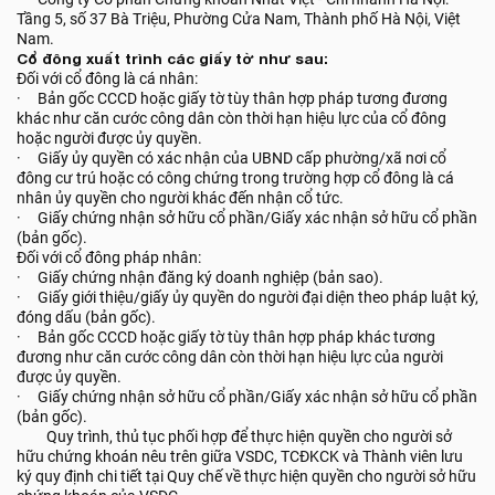
Tầng 5, số 37 Bà Triệu, Phường Cửa Nam, Thành phố Hà Nội, Việt
Nam.
Cổ đông xuất trình các giấy tờ như sau:
Đối với cổ đông là cá nhân:
· Bản gốc CCCD hoặc giấy tờ tùy thân hợp pháp tương đương
khác như căn cước công dân còn thời hạn hiệu lực của cổ đông
hoặc người được ủy quyền.
· Giấy ủy quyền có xác nhận của UBND cấp phường/xã nơi cổ
đông cư trú hoặc có công chứng trong trường hợp cổ đông là cá
nhân ủy quyền cho người khác đến nhận cổ tức.
· Giấy chứng nhận sở hữu cổ phần/Giấy xác nhận sở hữu cổ phần
(bản gốc).
Đối với cổ đông pháp nhân:
· Giấy chứng nhận đăng ký doanh nghiệp (bản sao).
· Giấy giới thiệu/giấy ủy quyền do người đại diện theo pháp luật ký,
đóng dấu (bản gốc).
· Bản gốc CCCD hoặc giấy tờ tùy thân hợp pháp khác tương
đương như căn cước công dân còn thời hạn hiệu lực của người
được ủy quyền.
· Giấy chứng nhận sở hữu cổ phần/Giấy xác nhận sở hữu cổ phần
(bản gốc).
Quy trình, thủ tục phối hợp để thực hiện quyền cho người sở
hữu chứng khoán nêu trên giữa VSDC, TCĐKCK và Thành viên lưu
ký quy định chi tiết tại Quy chế về thực hiện quyền cho người sở hữu