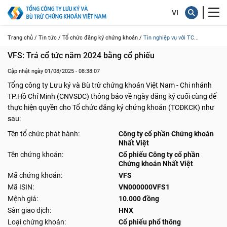
Trang chủ /
Tin tức /
Tổ chức đăng ký chứng khoán /
Tin nghiệp vụ với TC...
VFS: Trả cổ tức năm 2024 bằng cổ phiếu
Cập nhật ngày 01/08/2025 - 08:38:07
Tổng công ty Lưu ký và Bù trừ chứng khoán Việt Nam - Chi nhánh
TP.Hồ Chí Minh (CNVSDC) thông báo về ngày đăng ký cuối cùng để
thực hiện quyền cho Tổ chức đăng ký chứng khoán (TCĐKCK) như
sau:
Tên tổ chức phát hành:
Công ty cổ phần Chứng khoán
Nhất Việt
Tên chứng khoán:
Cổ phiếu Công ty cổ phần
Chứng khoán Nhất Việt
Mã chứng khoán:
VFS
Mã ISIN:
VN000000VFS1
Mệnh giá:
10.000 đồng
Sàn giao dịch:
HNX
Loại chứng khoán:
Cổ phiếu phổ thông