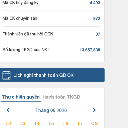
4.403
Mã CK hủy đăng ký
872
Mã CK chuyển sàn
37
Thành viên đã thu hồi GCN
13.657.838
Số lượng TKGD của NĐT
Lịch nghỉ thanh toán GD CK
Thực hiện quyền
Hạch toán TKGD
Tháng 08
2026
T2
T3
T4
T5
T6
T7
CN