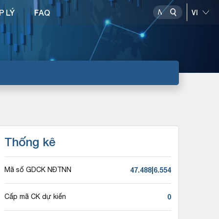
P LÝ
FAQ
Thống kê
47.488|6.554
Mã số GDCK NĐTNN
0
Cấp mã CK dự kiến