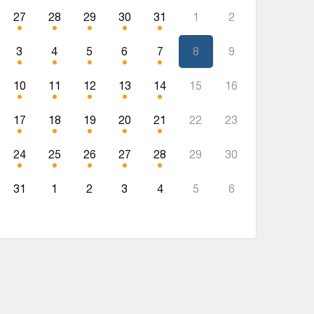
27
28
29
30
31
1
2
3
4
5
6
7
8
9
10
11
12
13
14
15
16
17
18
19
20
21
22
23
24
25
26
27
28
29
30
31
1
2
3
4
5
6