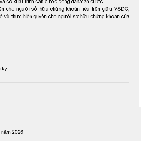
à có xuất trình căn cước công dân/căn cước.
ền cho người sở hữu chứng khoán nêu trên giữa VSDC,
hế về thực hiện quyền cho người sở hữu chứng khoán của
g ký
n năm 2026