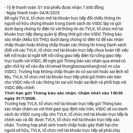
- Tỷ lệ thanh toán: 01 trái phiếu được nhận 7.600 đồng
- Ngày thanh toán: 04/8/2025
Đề nghị TVLK, tổ chức mở tài khoản trực tiếp đối chiếu thông tin
người sở hữu chứng khoán trong Danh sách do VSDC lập và gửi
dưới dạng chứng từ điện tử với thông tin do TVLK, tổ chức mở tài
khoản trực tiếp đang quản lý đồng thời gửi cho VSDC Thông báo
xác nhận (Mẫu 03/THQ) dưới dạng chứng từ điện tử để xác nhận
chấp thuận hoặc không chấp thuận các thông tin trong Danh sách
(Đối với các TVLK, tổ chức mở tài khoản trực tiếp chưa hoàn tất việc
kết nối hoặc bị ngắt kết nối cổng giao tiếp điện tử/cổng giao tiếp
trực tuyến với VSDC, đề nghị gửi Thông báo xác nhận qua email có
gắn chữ ký số vào địa chỉ email thongbaoxacnhan@vsd.vn của
VSDC). Trường hợp không chấp thuận do có sai sót hoặc sai lệch số
liệu, TVLK, tổ chức mở tài khoản trực tiếp phải gửi thêm văn bản
cho VSDC nêu rõ các thông tin sai sót hoặc sai lệch và phối hợp với
VSDC điều chỉnh.
Thời hạn gửi Thông báo xác nhận: Chậm nhất vào 10h30
ngày 31/7/2025.
Trường hợp TVLK, tổ chức mở tài khoản trực tiếp gửi Thông báo
xác nhận chậm so với thời gian quy định nêu trên, VSDC sẽ coi danh
sách do VSDC cung cấp cho TVLK, tổ chức mở tài khoản trực tiếp là
chính xác và đã được TVLK, tổ chức mở tài khoản trực tiếp xác
nhận. Trường hợp phát sinh tranh chấp hoặc gây thiệt hại cho
người sở hữu, TVLK, tổ chức mở tài khoản trực tiếp sẽ phải chịu