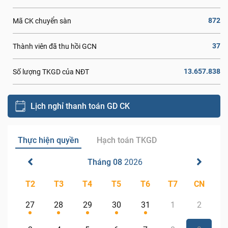
872
Mã CK chuyển sàn
37
Thành viên đã thu hồi GCN
13.657.838
Số lượng TKGD của NĐT
Lịch nghỉ thanh toán GD CK
Thực hiện quyền
Hạch toán TKGD
Tháng 08
2026
T2
T3
T4
T5
T6
T7
CN
27
28
29
30
31
1
2