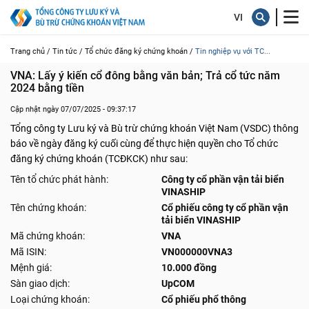
Trang chủ /
Tin tức /
Tổ chức đăng ký chứng khoán /
Tin nghiệp vụ với TC...
VNA: Lấy ý kiến cổ đông bằng văn bản; Trả cổ tức năm 
2024 bằng tiền
Cập nhật ngày 07/07/2025 - 09:37:17
Tổng công ty Lưu ký và Bù trừ chứng khoán Việt Nam (VSDC) thông
báo về ngày đăng ký cuối cùng để thực hiện quyền cho Tổ chức
đăng ký chứng khoán (TCĐKCK) như sau:
Tên tổ chức phát hành:
Công ty cổ phần vận tải biển
VINASHIP
Tên chứng khoán:
Cổ phiếu công ty cổ phần vận
tải biển VINASHIP
Mã chứng khoán:
VNA
Mã ISIN:
VN000000VNA3
Mệnh giá:
10.000 đồng
Sàn giao dịch:
UpCOM
Loại chứng khoán:
Cổ phiếu phổ thông