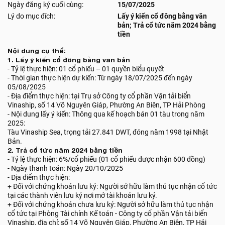
Ngày đăng ký cuối cùng:
15/07/2025
Lý do mục đích:
Lấy ý kiến cổ đông bằng văn
bản; Trả cổ tức năm 2024 bằng
tiền
Nội dung cụ thể:
1. Lấy ý kiến cổ đông bằng văn bản
- Tỷ lệ thực hiện: 01 cổ phiếu – 01 quyền biểu quyết
- Thời gian thực hiện dự kiến: Từ ngày 18/07/2025 đến ngày
05/08/2025
- Địa điểm thực hiện: tại Trụ sở Công ty cổ phần Vận tải biển
Vinaship, số 14 Võ Nguyên Giáp, Phường An Biên, TP Hải Phòng
- Nội dung lấy ý kiến: Thông qua kế hoạch bán 01 tàu trong năm
2025:
Tàu Vinaship Sea, trọng tải 27.841 DWT, đóng năm 1998 tại Nhật
Bản.
2. Trả cổ tức năm 2024 bằng tiền
- Tỷ lệ thực hiện: 6%/cổ phiếu (01 cổ phiếu được nhận 600 đồng)
- Ngày thanh toán: Ngày 20/10/2025
- Địa điểm thực hiện:
+ Đối với chứng khoán lưu ký: Người sở hữu làm thủ tục nhận cổ tức
tại các thành viên lưu ký nơi mở tài khoản lưu ký.
+ Đối với chứng khoán chưa lưu ký: Người sở hữu làm thủ tục nhận
cổ tức tại Phòng Tài chính Kế toán - Công ty cổ phần Vận tải biển
Vinaship, địa chỉ: số 14 Võ Nguyên Giáp, Phường An Biên, TP Hải