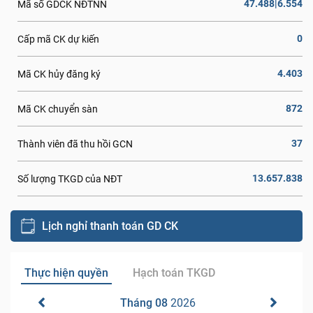
47.488|6.554
Mã số GDCK NĐTNN
0
Cấp mã CK dự kiến
4.403
Mã CK hủy đăng ký
872
Mã CK chuyển sàn
37
Thành viên đã thu hồi GCN
13.657.838
Số lượng TKGD của NĐT
Lịch nghỉ thanh toán GD CK
Thực hiện quyền
Hạch toán TKGD
Tháng 08
2026