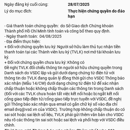
Ngày đăng ký cuối cùng:
28/07/2025
Lý do mục đích:
Thực hiện chứng quyền do đáo
hạn
- Giá thanh toán chứng quyền: do Sở Giao dịch Chứng khoán
Thành phố Hồ Chí Minh tính toán và công bố theo quy định.
- Ngày thanh toán: 04/08/2025
- Địa điểm thực hiện:
+ Đối với chứng quyền lưu ký: Người sở hữu làm thủ tục nhận tiền
thanh toán tại các Thành viên lưu ký (TVLK) nơi mở tài khoản lưu
ký.
+ Đối với chứng quyền chưa lưu ký: Không có
Đề nghị TVLK đối chiếu thông tin người sở hữu chứng quyền trong
Danh sách do VSDC lập và gửi dưới dạng chứng từ điện tử với
thông tin do TVLK đang quản lý đồng thời gửi cho VSDC Thông báo
xác nhận (Mẫu 14/CW) dưới dạng chứng từ điện tử để xác nhận
chấp thuận hoặc không chấp thuận các thông tin trong Danh sách
(Đối với các TVLK chưa hoàn tất việc kết nối hoặc bị ngắt kết nối
cổng giao tiếp điện tử/cổng giao tiếp trực tuyến với VSDC, đề nghị
gửi Thông báo xác nhận qua email có gắn chữ ký số vào địa chỉ
email dvq@vsd.vn của VSDC). Trường hợp không chấp thuận do có
sai sót hoặc sai lệch số liệu, TVLK phải gửi thêm văn bản cho VSDC
nêu rõ các thông tin sai sót hoặc sai lệch và phối hợp với VSDC điều
chỉnh.