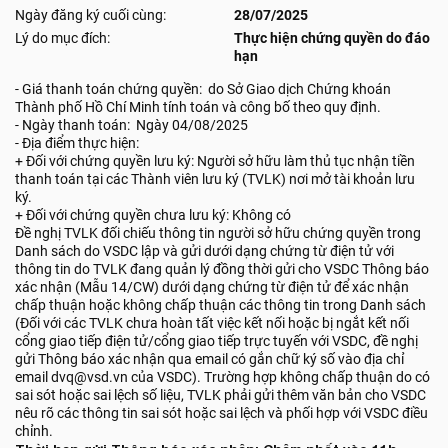
Ngày đăng ký cuối cùng:
28/07/2025
Lý do mục đích:
Thực hiện chứng quyền do đáo
hạn
- Giá thanh toán chứng quyền: do Sở Giao dịch Chứng khoán
Thành phố Hồ Chí Minh tính toán và công bố theo quy định.
- Ngày thanh toán: Ngày 04/08/2025
- Địa điểm thực hiện:
+ Đối với chứng quyền lưu ký: Người sở hữu làm thủ tục nhận tiền
thanh toán tại các Thành viên lưu ký (TVLK) nơi mở tài khoản lưu
ký.
+ Đối với chứng quyền chưa lưu ký: Không có
Đề nghị TVLK đối chiếu thông tin người sở hữu chứng quyền trong
Danh sách do VSDC lập và gửi dưới dạng chứng từ điện tử với
thông tin do TVLK đang quản lý đồng thời gửi cho VSDC Thông báo
xác nhận (Mẫu 14/CW) dưới dạng chứng từ điện tử để xác nhận
chấp thuận hoặc không chấp thuận các thông tin trong Danh sách
(Đối với các TVLK chưa hoàn tất việc kết nối hoặc bị ngắt kết nối
cổng giao tiếp điện tử/cổng giao tiếp trực tuyến với VSDC, đề nghị
gửi Thông báo xác nhận qua email có gắn chữ ký số vào địa chỉ
email dvq@vsd.vn của VSDC). Trường hợp không chấp thuận do có
sai sót hoặc sai lệch số liệu, TVLK phải gửi thêm văn bản cho VSDC
nêu rõ các thông tin sai sót hoặc sai lệch và phối hợp với VSDC điều
chỉnh.