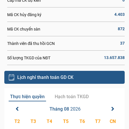
0
Cấp mã CK dự kiến
4.403
Mã CK hủy đăng ký
872
Mã CK chuyển sàn
37
Thành viên đã thu hồi GCN
13.657.838
Số lượng TKGD của NĐT
Lịch nghỉ thanh toán GD CK
Thực hiện quyền
Hạch toán TKGD
Tháng 08
2026
T2
T3
T4
T5
T6
T7
CN