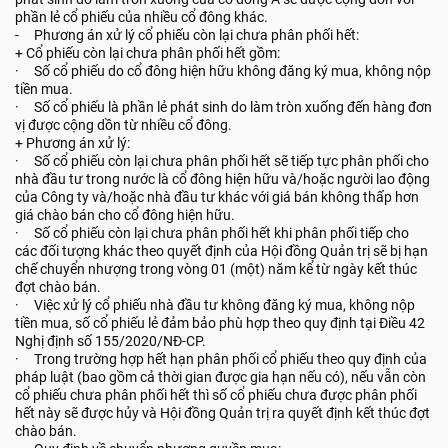
phần lẻ cổ phiếu của nhiều cổ đông khác.
- Phương án xử lý cổ phiếu còn lại chưa phân phối hết:
+ Cổ phiếu còn lại chưa phân phối hết gồm:
· Số cổ phiếu do cổ đông hiện hữu không đăng ký mua, không nộp
tiền mua.
· Số cổ phiếu là phần lẻ phát sinh do làm tròn xuống đến hàng đơn
vị được cộng dồn từ nhiều cổ đông.
+ Phương án xử lý:
· Số cổ phiếu còn lại chưa phân phối hết sẽ tiếp tực phân phối cho
nhà đầu tư trong nước là cổ đông hiện hữu và/hoặc người lao động
của Công ty và/hoặc nhà đầu tư khác với giá bán không thấp hơn
giá chào bán cho cổ đông hiện hữu.
· Số cổ phiếu còn lại chưa phân phối hết khi phân phối tiếp cho
các đối tượng khác theo quyết định của Hội đồng Quản trị sẽ bị hạn
chế chuyển nhượng trong vòng 01 (một) năm kể từ ngày kết thúc
đợt chào bán.
· Việc xử lý cổ phiếu nhà đầu tư không đăng ký mua, không nộp
tiền mua, số cổ phiếu lẻ đảm bảo phù hợp theo quy định tại Điều 42
Nghị định số 155/2020/NĐ-CP.
· Trong trường hợp hết hạn phân phối cổ phiếu theo quy định của
pháp luật (bao gồm cả thời gian được gia hạn nếu có), nếu vẫn còn
cổ phiếu chưa phân phối hết thì số cổ phiếu chưa được phân phối
hết này sẽ được hủy và Hội đồng Quản trị ra quyết định kết thúc đợt
chào bán.