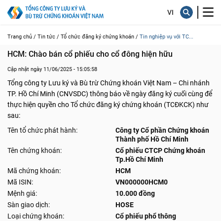
Trang chủ /
Tin tức /
Tổ chức đăng ký chứng khoán /
Tin nghiệp vụ với TC...
HCM: Chào bán cổ phiếu cho cổ đông hiện hữu
Cập nhật ngày 11/06/2025 - 15:05:58
Tổng công ty Lưu ký và Bù trừ Chứng khoán Việt Nam – Chi nhánh
TP. Hồ Chí Minh (CNVSDC) thông báo về ngày đăng ký cuối cùng để
thực hiện quyền cho Tổ chức đăng ký chứng khoán (TCĐKCK) như
sau:
Tên tổ chức phát hành:
Công ty Cổ phần Chứng khoán
Thành phố Hồ Chí Minh
Tên chứng khoán:
Cổ phiếu CTCP Chứng khoán
Tp.Hồ Chí Minh
Mã chứng khoán:
HCM
Mã ISIN:
VN000000HCM0
Mệnh giá:
10.000 đồng
Sàn giao dịch:
HOSE
Loại chứng khoán:
Cổ phiếu phổ thông