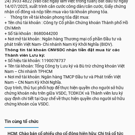
24) 3933 4822 (vào các ngày làm việc trong tuần) bắt đầu từ ngày
14/07/2025, xuất trình căn cước công dân/căn cước, Giấy chứng
nhận cổ đông và nộp tiền mua vào tài khoản phong tỏa.
- Thông tin về tài khoản phong tỏa đặt mua:
+ Tên chủ tài khoản : Công ty Cổ phần Chứng khoán Thành phố Hồ
Chí Minh
+ Số tài khoản : 8680044200
+ Nơi mở tài khoản : Ngân hàng Thương mại cổ phần Đầu tư và
phát triển Việt Nam- Chi nhánh Nam Kỳ Khởi Nghĩa (BIDV).
Thông tin tài khoản CNVSDC nhận tiền đặt mua từ các
Thành viên Lưu ký:
+ Số hiệu tài khoản: 1190078737
+ Tên tài khoản: Tổng Công ty Lưu ký và Bù trừ chứng khoán Việt
Nam – Chi nhánh TPHCM
+ Nơi mở tài khoản: Ngân hàng TMCP Đầu tư và Phát triển Việt
Nam – CN Nam Kỳ Khời Nghĩa.
Quy trình, thủ tục phối hợp để thực hiện quyền cho người sở hữu
chứng khoán nêu trên giữa VSDC, TCĐKCK và Thành viên lưu ký
quy định chi tiết tại Quy chế về thực hiện quyền cho người sở hữu
chứng khoán của VSDC.
Tin cùng tổ chức
HCM: Chào bán cổ phiếu cho cổ đông hiện hữu; Chi trả cổ tức 