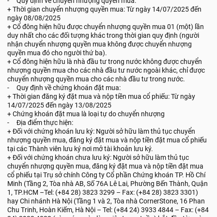
- Quy định về chuyển nhượng quyền mua:
+ Thời gian chuyển nhượng quyền mua: Từ ngày 14/07/2025 đến
ngày 08/08/2025
+ Cổ đông hiện hữu được chuyển nhượng quyền mua 01 (một) lần
duy nhất cho các đối tượng khác trong thời gian quy định (người
nhận chuyển nhượng quyền mua không được chuyển nhượng
quyền mua đó cho người thứ ba).
+ Cổ đông hiện hữu là nhà đầu tư trong nước không được chuyển
nhượng quyền mua cho các nhà đầu tư nước ngoài khác, chỉ được
chuyển nhượng quyền mua cho các nhà đầu tư trong nước.
- Quy định về chứng khoán đặt mua:
+ Thời gian đăng ký đặt mua và nộp tiền mua cổ phiếu: Từ ngày
14/07/2025 đến ngày 13/08/2025
+ Chứng khoán đặt mua là loại tự do chuyển nhượng
- Địa điểm thực hiện:
+ Đối với chứng khoán lưu ký: Người sở hữu làm thủ tục chuyển
nhượng quyền mua, đăng ký đặt mua và nộp tiền đặt mua cổ phiếu
tại các Thành viên lưu ký nơi mở tài khoản lưu ký.
+ Đối với chứng khoán chưa lưu ký: Người sở hữu làm thủ tục
chuyển nhượng quyền mua, đăng ký đặt mua và nộp tiền đặt mua
cổ phiếu tại Trụ sở chính Công ty Cổ phần Chứng khoán TP. Hồ Chí
Minh (Tầng 2, Tòa nhà AB, Số 76A Lê Lai, Phường Bến Thành, Quận
1, TP.HCM –Tel: (+84 28) 3823 3299 – Fax: (+84 28) 3823 3301)
hay Chi nhánh Hà Nội (Tầng 1 và 2, Tòa nhà CornerStone, 16 Phan
Chu Trinh, Hoàn Kiếm, Hà Nội – Tel: (+84 24) 3933 4844 – Fax: (+84