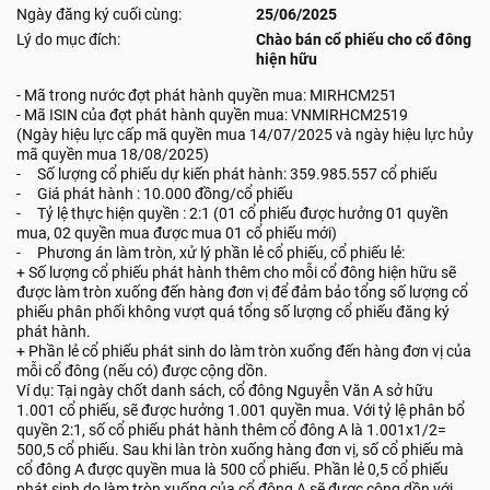
Ngày đăng ký cuối cùng:
25/06/2025
Lý do mục đích:
Chào bán cổ phiếu cho cổ đông
hiện hữu
- Mã trong nước đợt phát hành quyền mua: MIRHCM251
- Mã ISIN của đợt phát hành quyền mua: VNMIRHCM2519
(Ngày hiệu lực cấp mã quyền mua 14/07/2025 và ngày hiệu lực hủy
mã quyền mua 18/08/2025)
- Số lượng cổ phiếu dự kiến phát hành: 359.985.557 cổ phiếu
- Giá phát hành : 10.000 đồng/cổ phiếu
- Tỷ lệ thực hiện quyền : 2:1 (01 cổ phiếu được hưởng 01 quyền
mua, 02 quyền mua được mua 01 cổ phiếu mới)
- Phương án làm tròn, xử lý phần lẻ cổ phiếu, cổ phiếu lẻ:
+ Số lượng cổ phiếu phát hành thêm cho mỗi cổ đông hiện hữu sẽ
được làm tròn xuống đến hàng đơn vị để đảm bảo tổng số lượng cổ
phiếu phân phối không vượt quá tổng số lượng cổ phiếu đăng ký
phát hành.
+ Phần lẻ cổ phiếu phát sinh do làm tròn xuống đến hàng đơn vị của
mỗi cổ đông (nếu có) được cộng dồn.
Ví dụ: Tại ngày chốt danh sách, cổ đông Nguyễn Văn A sở hữu
1.001 cổ phiếu, sẽ được hưởng 1.001 quyền mua. Với tỷ lệ phân bổ
quyền 2:1, số cổ phiếu phát hành thêm cổ đông A là 1.001x1/2=
500,5 cổ phiếu. Sau khi làn tròn xuống hàng đơn vị, số cổ phiếu mà
cổ đông A được quyền mua là 500 cổ phiếu. Phần lẻ 0,5 cổ phiếu
phát sinh do làm tròn xuống của cổ đông A sẽ được cộng dồn với