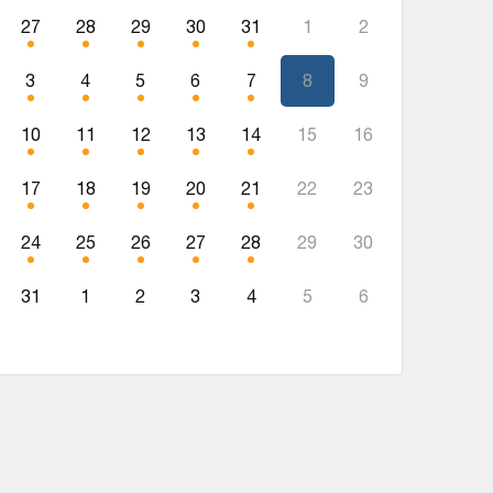
27
28
29
30
31
1
2
3
4
5
6
7
8
9
10
11
12
13
14
15
16
17
18
19
20
21
22
23
24
25
26
27
28
29
30
31
1
2
3
4
5
6