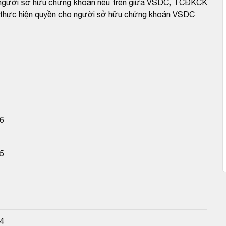
ho người sở hữu chứng khoán nêu trên giữa VSDC, TCĐKCK
 về thực hiện quyền cho người sở hữu chứng khoán VSDC
26
25
24