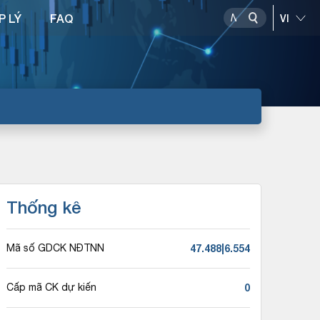
P LÝ
FAQ
Thống kê
47.488|6.554
Mã số GDCK NĐTNN
0
Cấp mã CK dự kiến