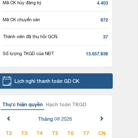
4.403
Mã CK hủy đăng ký
872
Mã CK chuyển sàn
37
Thành viên đã thu hồi GCN
13.657.838
Số lượng TKGD của NĐT
Lịch nghỉ thanh toán GD CK
Thực hiện quyền
Hạch toán TKGD
Tháng 08
2026
T2
T3
T4
T5
T6
T7
CN