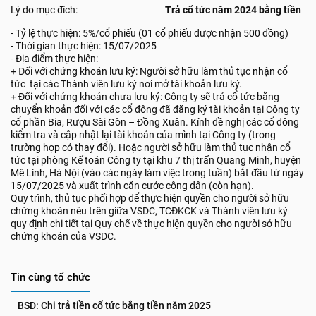
Lý do mục đích:
Trả cổ tức năm 2024 bằng tiền
- Tỷ lệ thực hiện: 5%/cổ phiếu (01 cổ phiếu được nhận 500 đồng)
- Thời gian thực hiện: 15/07/2025
- Địa điểm thực hiện:
+ Đối với chứng khoán lưu ký: Người sở hữu làm thủ tục nhận cổ
tức tại các Thành viên lưu ký nơi mở tài khoản lưu ký.
+ Đối với chứng khoán chưa lưu ký: Công ty sẽ trả cổ tức bằng
chuyển khoản đối với các cổ đông đã đăng ký tài khoản tại Công ty
cổ phần Bia, Rượu Sài Gòn – Đồng Xuân. Kính đề nghị các cổ đông
kiểm tra và cập nhật lại tài khoản của mình tại Công ty (trong
trường hợp có thay đổi). Hoặc người sở hữu làm thủ tục nhận cổ
tức tại phòng Kế toán Công ty tại khu 7 thị trấn Quang Minh, huyện
Mê Linh, Hà Nội (vào các ngày làm việc trong tuần) bắt đầu từ ngày
15/07/2025 và xuất trình căn cước công dân (còn hạn).
Quy trình, thủ tục phối hợp để thực hiện quyền cho người sở hữu
chứng khoán nêu trên giữa VSDC, TCĐKCK và Thành viên lưu ký
quy định chi tiết tại Quy chế về thực hiện quyền cho người sở hữu
chứng khoán của VSDC.
Tin cùng tổ chức
BSD: Chi trả tiền cổ tức bằng tiền năm 2025