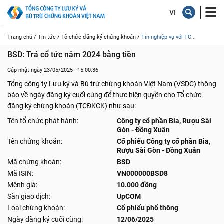
Trang chủ /
Tin tức /
Tổ chức đăng ký chứng khoán /
Tin nghiệp vụ với TC...
BSD: Trả cổ tức năm 2024 bằng tiền
Cập nhật ngày 23/05/2025 - 15:00:36
Tổng công ty Lưu ký và Bù trừ chứng khoán Việt Nam (VSDC) thông
báo về ngày đăng ký cuối cùng để thực hiện quyền cho Tổ chức
đăng ký chứng khoán (TCĐKCK) như sau:
Tên tổ chức phát hành:
Công ty cổ phần Bia, Rượu Sài
Gòn - Đồng Xuân
Tên chứng khoán:
Cổ phiếu Công ty cổ phần Bia,
Rượu Sài Gòn - Đồng Xuân
Mã chứng khoán:
BSD
Mã ISIN:
VN000000BSD8
Mệnh giá:
10.000 đồng
Sàn giao dịch:
UpCOM
Loại chứng khoán:
Cổ phiếu phổ thông
Ngày đăng ký cuối cùng:
12/06/2025