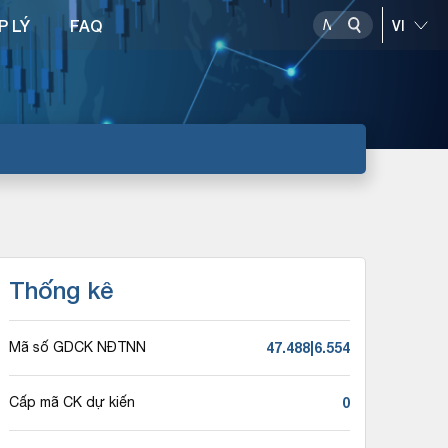
P LÝ
FAQ
Thống kê
47.488|6.554
Mã số GDCK NĐTNN
0
Cấp mã CK dự kiến