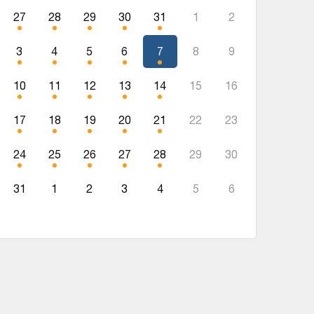
27
28
29
30
31
1
2
3
4
5
6
7
8
9
10
11
12
13
14
15
16
17
18
19
20
21
22
23
24
25
26
27
28
29
30
31
1
2
3
4
5
6