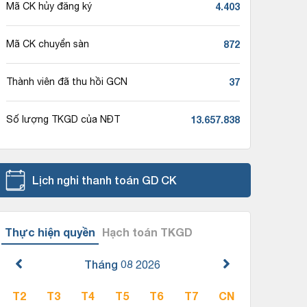
4.403
Mã CK hủy đăng ký
872
Mã CK chuyển sàn
37
Thành viên đã thu hồi GCN
13.657.838
Số lượng TKGD của NĐT
Lịch nghỉ thanh toán GD CK
Thực hiện quyền
Hạch toán TKGD
Tháng 08
2026
T2
T3
T4
T5
T6
T7
CN