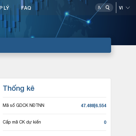
P LÝ
FAQ
Thống kê
47.488|6.554
Mã số GDCK NĐTNN
0
Cấp mã CK dự kiến