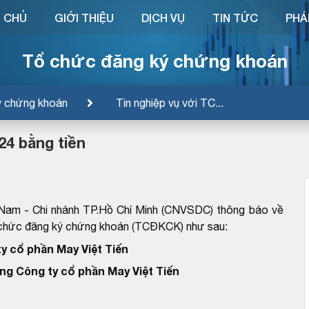
 CHỦ
GIỚI THIỆU
DỊCH VỤ
TIN TỨC
PHÁ
Tổ chức đăng ký chứng khoán
ý chứng khoán
Tin nghiệp vụ với TC...
24 bằng tiền
 Nam - Chi nhánh TP.Hồ Chí Minh (CNVSDC) thông báo về
ổ chức đăng ký chứng khoán (TCĐKCK) như sau:
y cổ phần May Việt Tiến
ng Công ty cổ phần May Việt Tiến