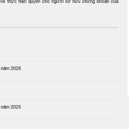
hế về thực hiện quyền cho người sở hữu chứng khoán của
n năm 2026
n năm 2025