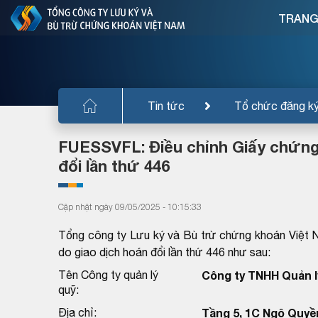
TRANG
Tin tức
Tổ chức đăng k
FUESSVFL: Điều chỉnh Giấy chứng
đổi lần thứ 446
Cập nhật ngày 09/05/2025 - 10:15:33
Tổng công ty Lưu ký và Bù trừ chứng khoán Việt 
do giao dịch hoán đổi lần thứ 446 như sau:
Tên Công ty quản lý
Công ty TNHH Quản l
quỹ:
Địa chỉ:
Tầng 5, 1C Ngô Quyề