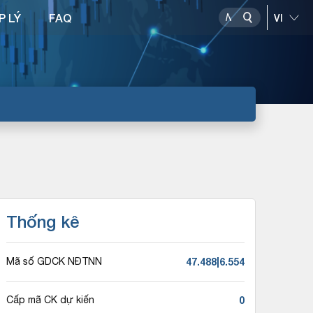
P LÝ
FAQ
Thống kê
47.488|6.554
Mã số GDCK NĐTNN
0
Cấp mã CK dự kiến