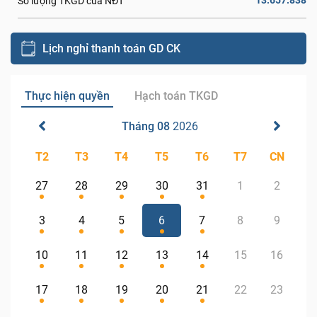
13.657.838
Số lượng TKGD của NĐT
Lịch nghỉ thanh toán GD CK
Thực hiện quyền
Hạch toán TKGD
Tháng 08
2026
T2
T3
T4
T5
T6
T7
CN
27
28
29
30
31
1
2
3
4
5
6
7
8
9
10
11
12
13
14
15
16
17
18
19
20
21
22
23