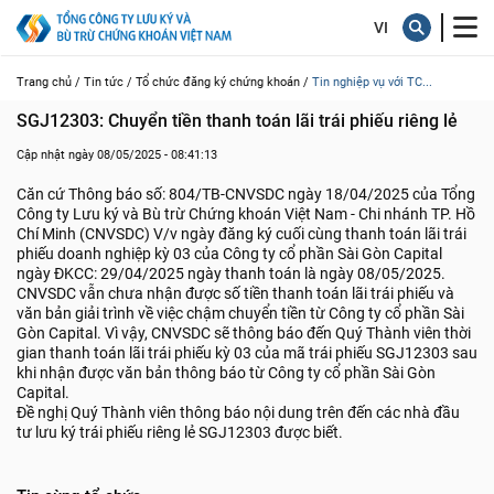
Trang chủ /
Tin tức /
Tổ chức đăng ký chứng khoán /
Tin nghiệp vụ với TC...
SGJ12303: Chuyển tiền thanh toán lãi trái phiếu riêng lẻ
Cập nhật ngày 08/05/2025 - 08:41:13
Căn cứ Thông báo số: 804/TB-CNVSDC ngày 18/04/2025 của Tổng
Công ty Lưu ký và Bù trừ Chứng khoán Việt Nam - Chi nhánh TP. Hồ
Chí Minh (CNVSDC) V/v ngày đăng ký cuối cùng thanh toán lãi trái
phiếu doanh nghiệp kỳ 03 của Công ty cổ phần Sài Gòn Capital
ngày ĐKCC: 29/04/2025 ngày thanh toán là ngày 08/05/2025.
CNVSDC vẫn chưa nhận được số tiền thanh toán lãi trái phiếu và
văn bản giải trình về việc chậm chuyển tiền từ Công ty cổ phần Sài
Gòn Capital. Vì vậy, CNVSDC sẽ thông báo đến Quý Thành viên thời
gian thanh toán lãi trái phiếu kỳ 03 của mã trái phiếu SGJ12303 sau
khi nhận được văn bản thông báo từ Công ty cổ phần Sài Gòn
Capital.
Đề nghị Quý Thành viên thông báo nội dung trên đến các nhà đầu
tư lưu ký trái phiếu riêng lẻ SGJ12303 được biết.