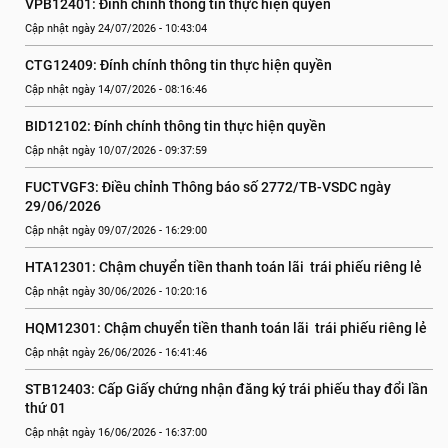
VPB12401: Đính chính thông tin thực hiện quyền
Cập nhật ngày 24/07/2026 - 10:43:04
CTG12409: Đính chính thông tin thực hiện quyền
Cập nhật ngày 14/07/2026 - 08:16:46
BID12102: Đính chính thông tin thực hiện quyền
Cập nhật ngày 10/07/2026 - 09:37:59
FUCTVGF3: Điều chỉnh Thông báo số 2772/TB-VSDC ngày 
29/06/2026
Cập nhật ngày 09/07/2026 - 16:29:00
HTA12301: Chậm chuyển tiền thanh toán lãi  trái phiếu riêng lẻ
Cập nhật ngày 30/06/2026 - 10:20:16
HQM12301: Chậm chuyển tiền thanh toán lãi  trái phiếu riêng lẻ
Cập nhật ngày 26/06/2026 - 16:41:46
STB12403: Cấp Giấy chứng nhận đăng ký trái phiếu thay đổi lần 
thứ 01
Cập nhật ngày 16/06/2026 - 16:37:00