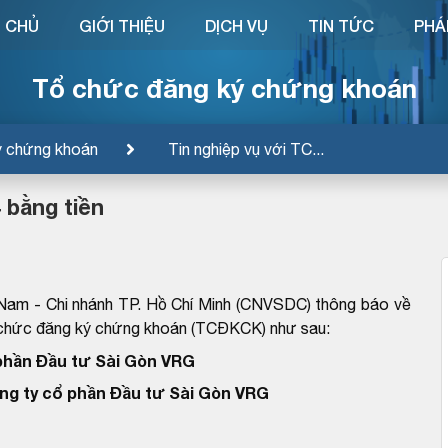
 CHỦ
GIỚI THIỆU
DỊCH VỤ
TIN TỨC
PHÁ
Tổ chức đăng ký chứng khoán
ý chứng khoán
Tin nghiệp vụ với TC...
 bằng tiền
Nam - Chi nhánh TP. Hồ Chí Minh (CNVSDC) thông báo về
ổ chức đăng ký chứng khoán (TCĐKCK) như sau:
phần Đầu tư Sài Gòn VRG
ng ty cổ phần Đầu tư Sài Gòn VRG