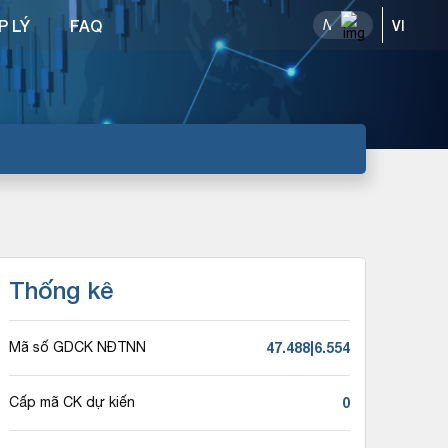
P LÝ
FAQ
Thống kê
47.488|6.554
Mã số GDCK NĐTNN
0
Cấp mã CK dự kiến