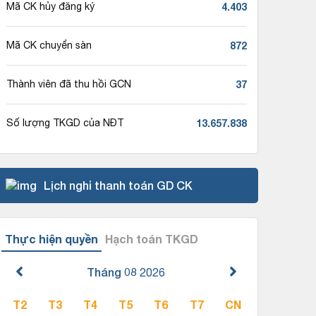
4.403
Mã CK hủy đăng ký
872
Mã CK chuyển sàn
37
Thành viên đã thu hồi GCN
13.657.838
Số lượng TKGD của NĐT
Lịch nghỉ thanh toán GD CK
Thực hiện quyền
Hạch toán TKGD
Tháng 08
2026
T2
T3
T4
T5
T6
T7
CN