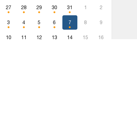
27
28
29
30
31
1
2
3
4
5
6
7
8
9
10
11
12
13
14
15
16
17
18
19
20
21
22
23
24
25
26
27
28
29
30
31
1
2
3
4
5
6