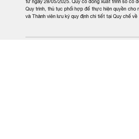
từ ngày 28/05/2025. Quý cổ đông xuất trình sổ cổ
Quy trình, thủ tục phối hợp để thực hiện quyền c
và Thành viên lưu ký quy định chi tiết tại Quy chế
Tin cùng tổ chức
SIP: Chi trả cổ tức đợt 2 năm 2025 bằng tiền
Cập nhật ngày 04/05/2026 - 10:29:26
SIP: Tổ chức Đại hội đồng cổ đông thường niên
Cập nhật ngày 02/03/2026 - 13:58:17
SIP: Tạm ứng cổ tức năm 2025 bằng tiền
Cập nhật ngày 10/11/2025 - 15:53:23
SIP: Chứng nhận điều chỉnh thông tin số lượng cổ
Cập nhật ngày 06/08/2025 - 16:37:03