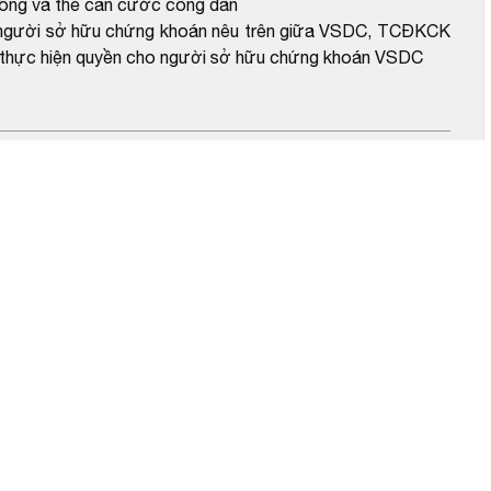
 đông và thẻ căn cước công dân
ho người sở hữu chứng khoán nêu trên giữa VSDC, TCĐKCK
 về thực hiện quyền cho người sở hữu chứng khoán VSDC
 năm 2026
 phiếu đăng ký lần thứ 8