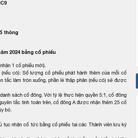
HC9
ổ thông
năm 2024 bằng cổ phiếu
nhận 1 cổ phiếu mới).
 (nếu có): Số lượng cổ phiếu phát hành thêm của mỗi cổ
c làm tròn xuống, phần lẻ thập phân (nếu có) sẽ được
 danh sách cổ đông. Với tỷ lệ thực hiện quyền 5:1, cổ đông
guyên tắc tính toán trên, cổ đông A được nhận thêm 25 cổ
ủy bỏ.
ủ tục nhận cổ tức bằng cổ phiếu tại các Thành viên lưu ký