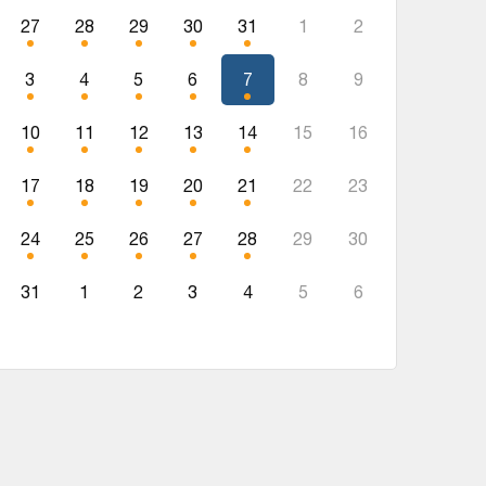
27
28
29
30
31
1
2
3
4
5
6
7
8
9
10
11
12
13
14
15
16
17
18
19
20
21
22
23
24
25
26
27
28
29
30
31
1
2
3
4
5
6