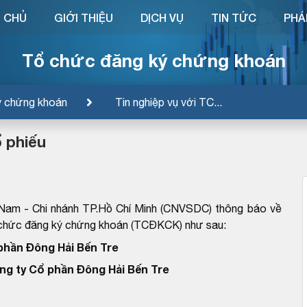
 CHỦ
GIỚI THIỆU
DỊCH VỤ
TIN TỨC
PHÁ
Tổ chức đăng ký chứng khoán
ý chứng khoán
Tin nghiệp vụ với TC...
 phiếu
 Nam - Chi nhánh TP.Hồ Chí Minh (CNVSDC) thông báo về
ổ chức đăng ký chứng khoán (TCĐKCK) như sau:
phần Đông Hải Bến Tre
ông ty Cổ phần Đông Hải Bến Tre