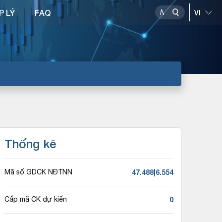
P LÝ
FAQ
Thống kê
47.488|6.554
Mã số GDCK NĐTNN
0
Cấp mã CK dự kiến