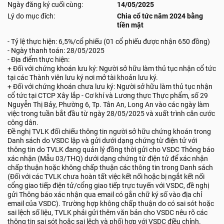
Ngày đăng ký cuối cùng:
14/05/2025
Lý do mục đích:
Chia cổ tức năm 2024 bằng
tiền mặt
- Tỷ lệ thực hiện: 6,5%/cổ phiếu (01 cổ phiếu được nhận 650 đồng)
- Ngày thanh toán: 28/05/2025
- Địa điểm thực hiện:
+ Đối với chứng khoán lưu ký: Người sở hữu làm thủ tục nhận cổ tức
tại các Thành viên lưu ký nơi mở tài khoản lưu ký.
+ Đối với chứng khoán chưa lưu ký: Người sở hữu làm thủ tục nhận
cổ tức tại CTCP Xây lắp - Cơ khí và Lương thực Thực phẩm, số 29
Nguyễn Thị Bảy, Phường 6, Tp. Tân An, Long An vào các ngày làm
việc trong tuần bắt đầu từ ngày 28/05/2025 và xuất trình căn cước
công dân.
Đề nghị TVLK đối chiếu thông tin người sở hữu chứng khoán trong
Danh sách do VSDC lập và gửi dưới dạng chứng từ điện tử với
thông tin do TVLK đang quản lý đồng thời gửi cho VSDC Thông báo
xác nhận (Mẫu 03/THQ) dưới dạng chứng từ điện tử để xác nhận
chấp thuận hoặc không chấp thuận các thông tin trong Danh sách
(Đối với các TVLK chưa hoàn tất việc kết nối hoặc bị ngắt kết nối
cổng giao tiếp điện tử/cổng giao tiếp trực tuyến với VSDC, đề nghị
gửi Thông báo xác nhận qua email có gắn chữ ký số vào địa chỉ
email của VSDC). Trường hợp không chấp thuận do có sai sót hoặc
sai lệch số liệu, TVLK phải gửi thêm văn bản cho VSDC nêu rõ các
thông tin sai sót hoặc sai lệch và phối hợp với VSDC điều chỉnh.