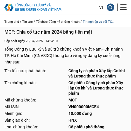
Trang chủ /
Tin tức /
Tổ chức đăng ký chứng khoán /
Tin nghiệp vụ với TC...
MCF: Chia cổ tức năm 2024 bằng tiền mặt
Cập nhật ngày 26/04/2025 - 14:54:10
Tổng Công ty Lưu ký và Bù trừ chứng khoán Việt Nam - Chi nhánh
TP. Hồ Chí Minh (CNVSDC) thông báo về ngày đăng ký cuối cùng
như sau:
Tên tổ chức phát hành:
Công ty cổ phần Xây lắp Cơ khí
và Lương thực thực phẩm
Tên chứng khoán:
Cổ phiếu Công ty cổ phần Xây
lắp Cơ khí và Lương thực thực
phẩm
Mã chứng khoán:
MCF
Mã ISIN:
VN000000MCF4
Mệnh giá:
10.000 đồng
Sàn giao dịch:
HNX
Loại chứng khoán:
Cổ phiếu phổ thông