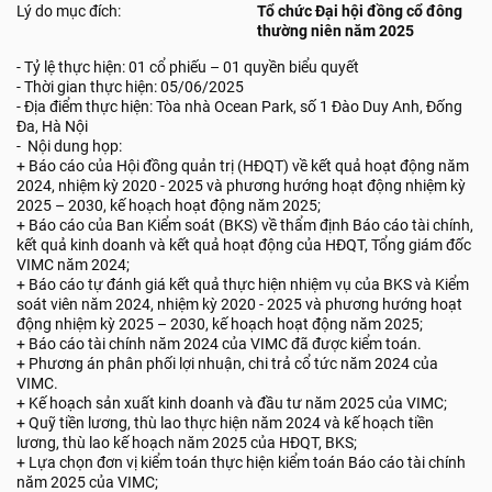
Lý do mục đích:
Tổ chức Đại hội đồng cổ đông
thường niên năm 2025
- Tỷ lệ thực hiện: 01 cổ phiếu – 01 quyền biểu quyết
- Thời gian thực hiện: 05/06/2025
- Địa điểm thực hiện: Tòa nhà Ocean Park, số 1 Đào Duy Anh, Đống
Đa, Hà Nội
- Nội dung họp:
+ Báo cáo của Hội đồng quản trị (HĐQT) về kết quả hoạt động năm
2024, nhiệm kỳ 2020 - 2025 và phương hướng hoạt động nhiệm kỳ
2025 – 2030, kế hoạch hoạt động năm 2025;
+ Báo cáo của Ban Kiểm soát (BKS) về thẩm định Báo cáo tài chính,
kết quả kinh doanh và kết quả hoạt động của HĐQT, Tổng giám đốc
VIMC năm 2024;
+ Báo cáo tự đánh giá kết quả thực hiện nhiệm vụ của BKS và Kiểm
soát viên năm 2024, nhiệm kỳ 2020 - 2025 và phương hướng hoạt
động nhiệm kỳ 2025 – 2030, kế hoạch hoạt động năm 2025;
+ Báo cáo tài chính năm 2024 của VIMC đã được kiểm toán.
+ Phương án phân phối lợi nhuận, chi trả cổ tức năm 2024 của
VIMC.
+ Kế hoạch sản xuất kinh doanh và đầu tư năm 2025 của VIMC;
+ Quỹ tiền lương, thù lao thực hiện năm 2024 và kế hoạch tiền
lương, thù lao kế hoạch năm 2025 của HĐQT, BKS;
+ Lựa chọn đơn vị kiểm toán thực hiện kiểm toán Báo cáo tài chính
năm 2025 của VIMC;