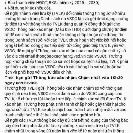
+ Bầu thành viên HĐQT, BKS nhiệm kỳ 2025 – 2030;
+ Nội dung khác (nếu có).
Đề nghị Thành viên lưu ký (TVLK) đối chiếu thông tin người sở hữu
chứng khoán trong Danh sách do VSDC lập và gửi dưới dạng chứng
từ điện tử với thông tin do TVLK đang quản lý đồng thời gửi cho
VSDC Thông báo xác nhận (Mẫu 03/THQ) dưới dạng chứng từ điện
tử để xác nhận chấp thuận hoặc không chấp thuận các thông tin
trong Danh sách (Đối với các TVLK chưa hoàn tất việc kết nối hoặc
bị ngắt kết nối cổng giao tiếp điện tử/cổng giao tiếp trực tuyến với
VSDC, đề nghị gửi Thông báo xác nhận qua email có gắn chữ ký số
vào địa chỉ email thongbaoxacnhan@vsd.vn của VSDC). Trường
hợp không chấp thuận do có sai sót hoặc sai lệch số liệu, TVLK phải
gửi thêm văn bản cho VSDC nêu rõ các thông tin sai sót hoặc sai
lệch và phối hợp với VSDC điều chỉnh.
Thời hạn gửi Thông báo xác nhận: Chậm nhất vào 10h30
ngày 08/05/2025
Trường hợp TVLK gửi Thông báo xác nhận chậm so với thời gian
quy định nêu trên, VSDC sẽ coi danh sách do VSDC cung cấp cho
TVLK, tổ chức mở tài khoản trực tiếp là chính xác và đã được TVLK
xác nhận. Trường hợp phát sinh tranh chấp hoặc gây thiệt hại cho
người sở hữu, TVLK sẽ phải chịu hoàn toàn trách nhiệm đối với các
tranh chấp hoặc thiệt hại phát sinh cho người sở hữu.
Đề nghị các TVLK thông báo đầy đủ, chi tiết nội dung của thông báo
này đến từng nhà đầu tư lưu ký chứng khoán nêu trên tại TVLK
chậm nhất trong vòng 03 ngày làm việc kể từ ngày ghi trên thông