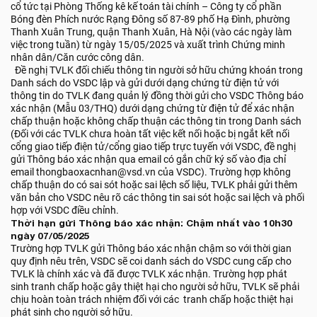
cổ tức tại Phòng Thống kê kế toán tài chính – Công ty cổ phần
Bóng đèn Phích nước Rạng Đông số 87-89 phố Hạ Đình, phường
Thanh Xuân Trung, quận Thanh Xuân, Hà Nội (vào các ngày làm
việc trong tuần) từ ngày 15/05/2025 và xuất trình Chứng minh
nhân dân/Căn cước công dân.
Đề nghị TVLK đối chiếu thông tin người sở hữu chứng khoán trong
Danh sách do VSDC lập và gửi dưới dạng chứng từ điện tử với
thông tin do TVLK đang quản lý đồng thời gửi cho VSDC Thông báo
xác nhận (Mẫu 03/THQ) dưới dạng chứng từ điện tử để xác nhận
chấp thuận hoặc không chấp thuận các thông tin trong Danh sách
(Đối với các TVLK chưa hoàn tất việc kết nối hoặc bị ngắt kết nối
cổng giao tiếp điện tử/cổng giao tiếp trực tuyến với VSDC, đề nghị
gửi Thông báo xác nhận qua email có gắn chữ ký số vào địa chỉ
email thongbaoxacnhan@vsd.vn của VSDC). Trường hợp không
chấp thuận do có sai sót hoặc sai lệch số liệu, TVLK phải gửi thêm
văn bản cho VSDC nêu rõ các thông tin sai sót hoặc sai lệch và phối
hợp với VSDC điều chỉnh.
Thời hạn gửi Thông báo xác nhận: Chậm nhất vào 10h30
ngày 07/05/2025
Trường hợp TVLK gửi Thông báo xác nhận chậm so với thời gian
quy định nêu trên, VSDC sẽ coi danh sách do VSDC cung cấp cho
TVLK là chính xác và đã được TVLK xác nhận. Trường hợp phát
sinh tranh chấp hoặc gây thiệt hại cho người sở hữu, TVLK sẽ phải
chịu hoàn toàn trách nhiệm đối với các tranh chấp hoặc thiệt hại
phát sinh cho người sở hữu.