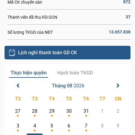
872
Mã CK chuyển sàn
37
Thành viên đã thu hồi GCN
13.657.838
Số lượng TKGD của NĐT
Lịch nghỉ thanh toán GD CK
Thực hiện quyền
Hạch toán TKGD
Tháng 08
2026
T2
T3
T4
T5
T6
T7
CN
27
28
29
30
31
1
2
3
4
5
6
7
8
9