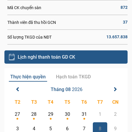
872
Mã CK chuyển sàn
37
Thành viên đã thu hồi GCN
13.657.838
Số lượng TKGD của NĐT
Lịch nghỉ thanh toán GD CK
Thực hiện quyền
Hạch toán TKGD
Tháng 08
2026
T2
T3
T4
T5
T6
T7
CN
27
28
29
30
31
1
2
3
4
5
6
7
8
9