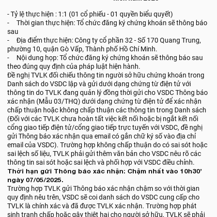
- Tỷ lệ thực hiện : 1:1 (01 cổ phiếu - 01 quyền biểu quyết)
- Thời gian thực hiện: Tổ chức đăng ký chứng khoán sẽ thông báo
sau
- Địa điểm thực hiện: Công ty cổ phần 32 - Số 170 Quang Trung,
phường 10, quận Gò Vấp, Thành phố Hồ Chí Minh.
- Nội dung họp: Tổ chức đăng ký chứng khoán sẽ thông báo sau
theo đúng quy định của pháp luật hiện hành.
Đề nghị TVLK đối chiếu thông tin người sở hữu chứng khoán trong
Danh sách do VSDC lập và gửi dưới dạng chứng từ điện tử với
thông tin do TVLK đang quản lý đồng thời gửi cho VSDC Thông báo
xác nhận (Mẫu 03/THQ) dưới dạng chứng từ điện tử để xác nhận
chấp thuận hoặc không chấp thuận các thông tin trong Danh sách
(Đối với các TVLK chưa hoàn tất việc kết nối hoặc bị ngắt kết nối
cổng giao tiếp điện tử/cổng giao tiếp trực tuyến với VSDC, đề nghị
gửi Thông báo xác nhận qua email có gắn chữ ký số vào địa chỉ
email của VSDC). Trường hợp không chấp thuận do có sai sót hoặc
sai lệch số liệu, TVLK phải gửi thêm văn bản cho VSDC nêu rõ các
thông tin sai sót hoặc sai lệch và phối hợp với VSDC điều chỉnh.
Thời hạn gửi Thông báo xác nhận: Chậm nhất vào 10h30’
ngày 07/05/2025.
Trường hợp TVLK gửi Thông báo xác nhận chậm so với thời gian
quy định nêu trên, VSDC sẽ coi danh sách do VSDC cung cấp cho
TVLK là chính xác và đã được TVLK xác nhận. Trường hợp phát
sinh tranh chấp hoặc gây thiệt hại cho người sở hữu, TVLK sẽ phải