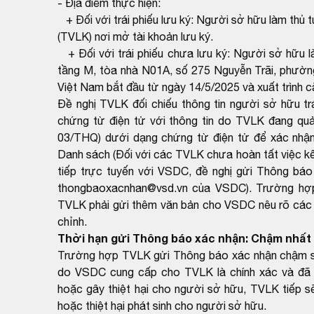
- Địa điểm thực hiện:
+ Đối với trái phiếu lưu ký: Người sở hữu làm thủ tụ
(TVLK) nơi mở tài khoản lưu ký.
+ Đối với trái phiếu chưa lưu ký: Người sở hữu là
tầng M, tòa nhà N01A, số 275 Nguyễn Trãi, phườn
Việt Nam bắt đầu từ ngày 14/5/2025 và xuất trình 
Đề nghị TVLK đối chiếu thông tin người sở hữu t
chứng từ điện tử với thông tin do TVLK đang qu
03/THQ) dưới dạng chứng từ điện tử để xác nhận
Danh sách (Đối với các TVLK chưa hoàn tất việc kết
tiếp trực tuyến với VSDC, đề nghị gửi Thông báo
thongbaoxacnhan@vsd.vn của VSDC). Trường hợp k
TVLK phải gửi thêm văn bản cho VSDC nêu rõ các th
chỉnh.
Thời hạn gửi Thông báo xác nhận: Chậm nhất 
Trường hợp TVLK gửi Thông báo xác nhận chậm so 
do VSDC cung cấp cho TVLK là chính xác và đã 
hoặc gây thiệt hại cho người sở hữu, TVLK tiếp sẽ
hoặc thiệt hại phát sinh cho người sở hữu.