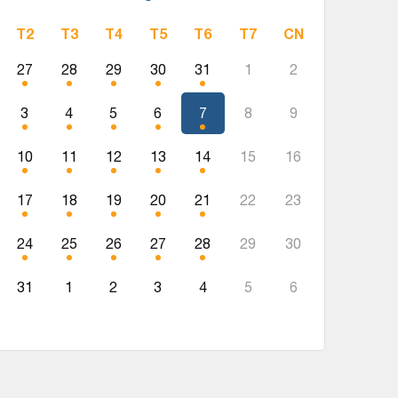
T2
T3
T4
T5
T6
T7
CN
27
28
29
30
31
1
2
3
4
5
6
7
8
9
10
11
12
13
14
15
16
17
18
19
20
21
22
23
24
25
26
27
28
29
30
31
1
2
3
4
5
6