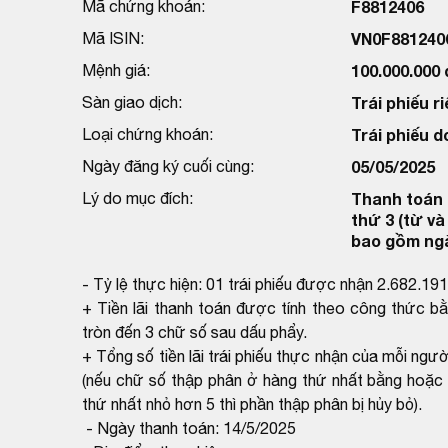
Mã chứng khoán:
F8812406
Mã ISIN:
VN0F881240
Mệnh giá:
100.000.000
Sàn giao dịch:
Trái phiếu ri
Loại chứng khoán:
Trái phiếu 
Ngày đăng ký cuối cùng:
05/05/2025
Lý do mục đích:
Thanh toán l
thứ 3 (từ v
bao gồm ngà
- Tỷ lệ thực hiện: 01 trái phiếu được nhận 2.682.19
+ Tiền lãi thanh toán được tính theo công thức bằ
tròn đến 3 chữ số sau dấu phẩy.
+ Tổng số tiền lãi trái phiếu thực nhận của mỗi ngư
(nếu chữ số thập phân ở hàng thứ nhất bằng hoặc l
thứ nhất nhỏ hơn 5 thì phần thập phân bị hủy bỏ).
- Ngày thanh toán: 14/5/2025