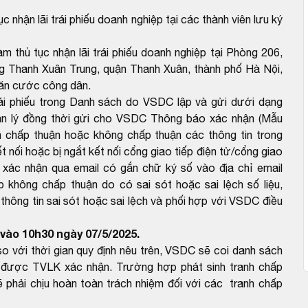
c nhận lãi trái phiếu doanh nghiệp tại các thành viên lưu ký
m thủ tục nhận lãi trái phiếu doanh nghiệp tại Phòng 206,
g Thanh Xuân Trung, quận Thanh Xuân, thành phố Hà Nội,
căn cước công dân.
rái phiếu trong Danh sách do VSDC lập và gửi dưới dạng
ản lý đồng thời gửi cho VSDC Thông báo xác nhận (Mẫu
 chấp thuận hoặc không chấp thuận các thông tin trong
 nối hoặc bị ngắt kết nối cổng giao tiếp điện tử/cổng giao
 xác nhận qua email có gắn chữ ký số vào địa chỉ email
hông chấp thuận do có sai sót hoặc sai lệch số liệu,
ông tin sai sót hoặc sai lệch và phối hợp với VSDC điều
vào 10h30 ngày 07/5/2025.
với thời gian quy định nêu trên, VSDC sẽ coi danh sách
được TVLK xác nhận. Trường hợp phát sinh tranh chấp
 phải chịu hoàn toàn trách nhiệm đối với các tranh chấp