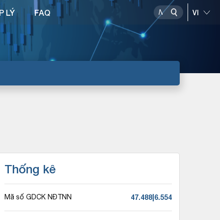
P LÝ
FAQ
Thống kê
47.488|6.554
Mã số GDCK NĐTNN