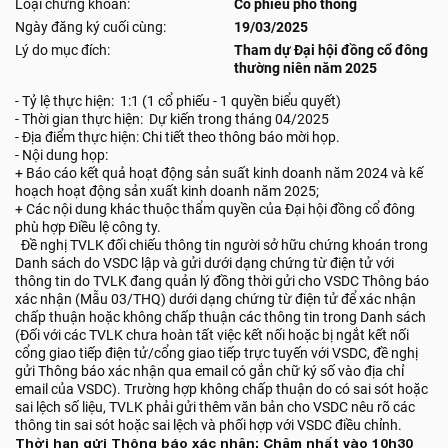
Loại chứng khoán:
Cổ phiếu phổ thông
Ngày đăng ký cuối cùng:
19/03/2025
Lý do mục đích:
Tham dự Đại hội đồng cổ đông
thường niên năm 2025
- Tỷ lệ thực hiện: 1:1 (1 cổ phiếu - 1 quyền biểu quyết)
- Thời gian thực hiện: Dự kiến trong tháng 04/2025
- Địa điểm thực hiện: Chi tiết theo thông báo mời họp.
- Nội dung họp:
+ Báo cáo kết quả hoạt động sản suất kinh doanh năm 2024 và kế
hoạch hoạt động sản xuất kinh doanh năm 2025;
+ Các nội dung khác thuộc thẩm quyền của Đại hội đồng cổ đông
phù hợp Điều lệ công ty.
Đề nghị TVLK đối chiếu thông tin người sở hữu chứng khoán trong
Danh sách do VSDC lập và gửi dưới dạng chứng từ điện tử với
thông tin do TVLK đang quản lý đồng thời gửi cho VSDC Thông báo
xác nhận (Mẫu 03/THQ) dưới dạng chứng từ điện tử để xác nhận
chấp thuận hoặc không chấp thuận các thông tin trong Danh sách
(Đối với các TVLK chưa hoàn tất việc kết nối hoặc bị ngắt kết nối
cổng giao tiếp điện tử/cổng giao tiếp trực tuyến với VSDC, đề nghị
gửi Thông báo xác nhận qua email có gắn chữ ký số vào địa chỉ
email của VSDC). Trường hợp không chấp thuận do có sai sót hoặc
sai lệch số liệu, TVLK phải gửi thêm văn bản cho VSDC nêu rõ các
thông tin sai sót hoặc sai lệch và phối hợp với VSDC điều chỉnh.
Thời hạn gửi Thông báo xác nhận: Chậm nhất vào 10h30