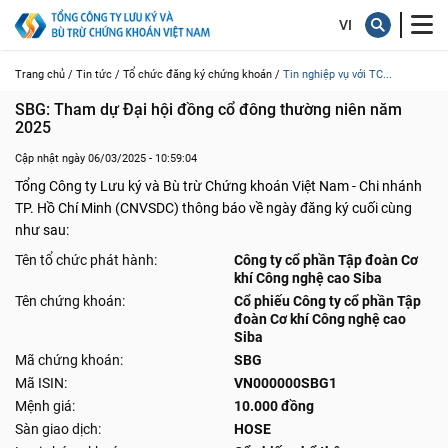
Trang chủ /
Tin tức /
Tổ chức đăng ký chứng khoán /
Tin nghiệp vụ với TC...
SBG: Tham dự Đại hội đồng cổ đông thường niên năm 
2025
Cập nhật ngày 06/03/2025 - 10:59:04
Tổng Công ty Lưu ký và Bù trừ Chứng khoán Việt Nam - Chi nhánh
TP. Hồ Chí Minh (CNVSDC) thông báo về ngày đăng ký cuối cùng
như sau:
Tên tổ chức phát hành:
Công ty cổ phần Tập đoàn Cơ
khí Công nghệ cao Siba
Tên chứng khoán:
Cổ phiếu Công ty cổ phần Tập
đoàn Cơ khí Công nghệ cao
Siba
Mã chứng khoán:
SBG
Mã ISIN:
VN000000SBG1
Mệnh giá:
10.000 đồng
Sàn giao dịch:
HOSE