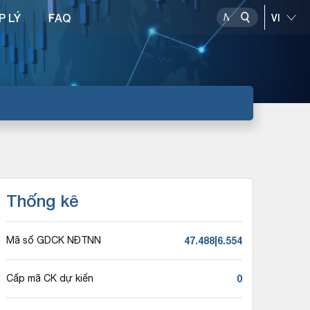
P LÝ
FAQ
Thống kê
47.488|6.554
Mã số GDCK NĐTNN
0
Cấp mã CK dự kiến