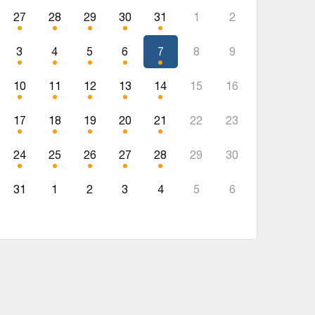
27
28
29
30
31
1
2
3
4
5
6
7
8
9
10
11
12
13
14
15
16
17
18
19
20
21
22
23
24
25
26
27
28
29
30
31
1
2
3
4
5
6