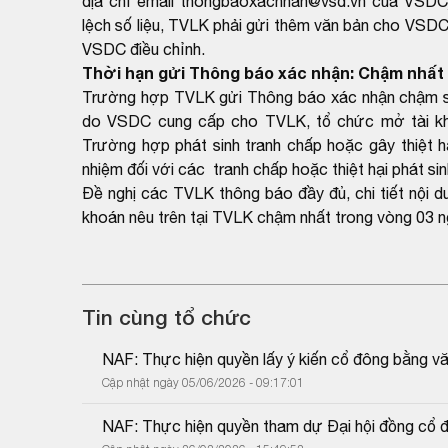
địa chỉ email thongbaoxacnhan@vsd.vn của VSDC)
lệch số liệu, TVLK phải gửi thêm văn bản cho VSDC 
VSDC điều chỉnh.
Thời hạn gửi Thông báo xác nhận: Chậm nhất 
Trường hợp TVLK gửi Thông báo xác nhận chậm so 
do VSDC cung cấp cho TVLK, tổ chức mở tài kho
Trường hợp phát sinh tranh chấp hoặc gây thiệt h
nhiệm đối với các tranh chấp hoặc thiệt hại phát si
Đề nghị các TVLK thông báo đầy đủ, chi tiết nội 
khoán nêu trên tại TVLK chậm nhất trong vòng 03 n
Tin cùng tổ chức
NAF: Thực hiện quyền lấy ý kiến cổ đông bằng v
Cập nhật ngày 05/06/2026 - 09:17:01
NAF: Thực hiện quyền tham dự Đại hội đồng cổ 