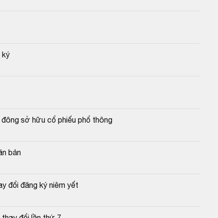
 ký
 đông sở hữu cổ phiếu phổ thông
ăn bản
y đổi đăng ký niêm yết
hay đổi lần thứ 7