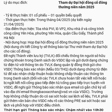
Lý do mục đích:
Tham dự Đại hội đồng cổ đông
thường niên năm 2025
- Tỷ lệ thực hiện: 01 cổ phiếu – 01 quyền biểu quyết
- Thời gian thực hiện: Trong tháng 04/2025 (dự kiến ngày
21/04/2025)
- Địa điểm thực hiện: Tòa nhà PVI, lô VP2, Khu nhà ở và công trình
công cộng Yên Hòa, phường Yên Hòa, quận Cầu Giấy, Thành phố
Hà Nội
- Nội dung họp: Họp Đại hội đồng cổ đông thường niên năm 2025
(Nội dung chi tiết Công ty sẽ thông báo tại Thư mời tham dự Đại hội
cho các cổ đông).
Đề nghị Thành viên lưu ký (TVLK) đối chiếu thông tin người sở hữu
chứng khoán trong Danh sách do VSDC lập và gửi dưới dạng chứng
từ điện tử với thông tin do TVLK đang quản lý đồng thời gửi cho
VSDC Thông báo xác nhận (Mẫu 03/THQ) dưới dạng chứng từ điện
tử để xác nhận chấp thuận hoặc không chấp thuận các thông tin
trong Danh sách (Đối với các TVLK chưa hoàn tất việc kết nối hoặc
bị ngắt kết nối cổng giao tiếp điện tử/cổng giao tiếp trực tuyến với
VSDC, đề nghị gửi Thông báo xác nhận qua email có gắn chữ ký số
vào địa chỉ email thongbaoxacnhan@vsd.vn của VSDC). Trường
hợp không chấp thuận do có sai sót hoặc sai lệch số liệu, TVLK phải
gửi thêm văn bản cho VSDC nêu rõ các thông PRE sai sót hoặc sai
lệch và phối hợp với VSDC điều chỉnh.
Thời hạn gửi Thông báo xác nhận: Chậm nhất vào 10h30