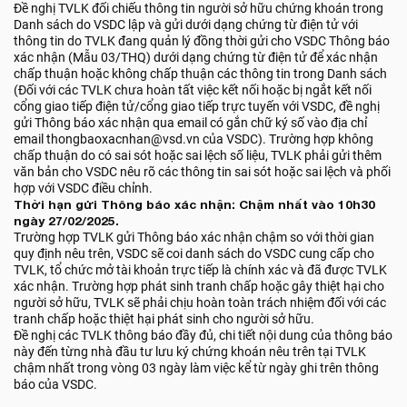
Đề nghị TVLK đối chiếu thông tin người sở hữu chứng khoán trong
Danh sách do VSDC lập và gửi dưới dạng chứng từ điện tử với
thông tin do TVLK đang quản lý đồng thời gửi cho VSDC Thông báo
xác nhận (Mẫu 03/THQ) dưới dạng chứng từ điện tử để xác nhận
chấp thuận hoặc không chấp thuận các thông tin trong Danh sách
(Đối với các TVLK chưa hoàn tất việc kết nối hoặc bị ngắt kết nối
cổng giao tiếp điện tử/cổng giao tiếp trực tuyến với VSDC, đề nghị
gửi Thông báo xác nhận qua email có gắn chữ ký số vào địa chỉ
email thongbaoxacnhan@vsd.vn của VSDC). Trường hợp không
chấp thuận do có sai sót hoặc sai lệch số liệu, TVLK phải gửi thêm
văn bản cho VSDC nêu rõ các thông tin sai sót hoặc sai lệch và phối
hợp với VSDC điều chỉnh.
Thời hạn gửi Thông báo xác nhận: Chậm nhất vào 10h30
ngày 27/02/2025.
Trường hợp TVLK gửi Thông báo xác nhận chậm so với thời gian
quy định nêu trên, VSDC sẽ coi danh sách do VSDC cung cấp cho
TVLK, tổ chức mở tài khoản trực tiếp là chính xác và đã được TVLK
xác nhận. Trường hợp phát sinh tranh chấp hoặc gây thiệt hại cho
người sở hữu, TVLK sẽ phải chịu hoàn toàn trách nhiệm đối với các
tranh chấp hoặc thiệt hại phát sinh cho người sở hữu.
Đề nghị các TVLK thông báo đầy đủ, chi tiết nội dung của thông báo
này đến từng nhà đầu tư lưu ký chứng khoán nêu trên tại TVLK
chậm nhất trong vòng 03 ngày làm việc kể từ ngày ghi trên thông
báo của VSDC.