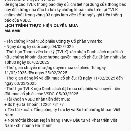
Đề nghị các TVLK thông báo đầy đủ, chi tiết nội dung của thông báo
này đến từng nhà đầu tư lưu ký chứng khoán nêu trên tại TVLK
chậm nhất trong vòng 03 ngày làm việc kể từ ngày ghi trên thông
báo của VSDC.
LỊCH TRÌNH THỰC HIỆN QUYỀN MUA
MÃ VMK
- Tên chứng khoán: Cổ phiếu Công ty Cổ phần Vimarko
- Ngày đăng ký cuối cùng: 04/02/2025
- Thời hạn Thành viên lưu ký (TVLK) xác nhận Danh sách người sở
hữu chứng khoán được hưởng quyền mua cổ phiếu: Chậm nhất vào
10h30 ngày 06/02/2025
- Thời gian chuyển nhượng quyền mua cổ phiếu: Từ ngày
11/02/2025 đến ngày 25/02/2025
- Thời gian đăng ký và đặt mua cổ phiếu: Từ ngày 11/02/2025 đến
ngày 03/03/2025
- Thời hạn TVLK nộp Danh sách đặt mua cổ phiếu và chuyển tiền
đặt mua cổ phiếu cho VSDC: 05/03/2025.
- Tài khoản VSDC nhận tiền đặt mua:
+ Số hiệu tài khoản: 1220173177
+ Tên tài khoản: Tổng công ty Lưu ký và Bù trừ chứng khoán Việt
Nam
+ Nơi mở tài khoản: Ngân hàng TMCP Đầu tư và Phát triển Việt
Nam - chi nhánh Hà Thành