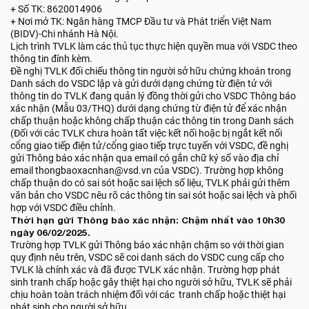
+ Số TK: 8620014906
+ Nơi mở TK: Ngân hàng TMCP Đầu tư và Phát triển Việt Nam
(BIDV)-Chi nhánh Hà Nội.
Lịch trình TVLK làm các thủ tục thực hiện quyền mua với VSDC theo
thông tin đính kèm.
Đề nghị TVLK đối chiếu thông tin người sở hữu chứng khoán trong
Danh sách do VSDC lập và gửi dưới dạng chứng từ điện tử với
thông tin do TVLK đang quản lý đồng thời gửi cho VSDC Thông báo
xác nhận (Mẫu 03/THQ) dưới dạng chứng từ điện tử để xác nhận
chấp thuận hoặc không chấp thuận các thông tin trong Danh sách
(Đối với các TVLK chưa hoàn tất việc kết nối hoặc bị ngắt kết nối
cổng giao tiếp điện tử/cổng giao tiếp trực tuyến với VSDC, đề nghị
gửi Thông báo xác nhận qua email có gắn chữ ký số vào địa chỉ
email thongbaoxacnhan@vsd.vn của VSDC). Trường hợp không
chấp thuận do có sai sót hoặc sai lệch số liệu, TVLK phải gửi thêm
văn bản cho VSDC nêu rõ các thông tin sai sót hoặc sai lệch và phối
hợp với VSDC điều chỉnh.
Thời hạn gửi Thông báo xác nhận: Chậm nhất vào 10h30
ngày 06/02/2025.
Trường hợp TVLK gửi Thông báo xác nhận chậm so với thời gian
quy định nêu trên, VSDC sẽ coi danh sách do VSDC cung cấp cho
TVLK là chính xác và đã được TVLK xác nhận. Trường hợp phát
sinh tranh chấp hoặc gây thiệt hại cho người sở hữu, TVLK sẽ phải
chịu hoàn toàn trách nhiệm đối với các tranh chấp hoặc thiệt hại
phát sinh cho người sở hữu.