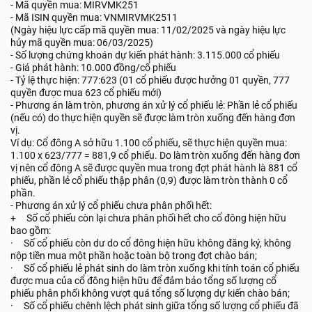
- Mã quyền mua: MIRVMK251
- Mã ISIN quyền mua: VNMIRVMK2511
(Ngày hiệu lực cấp mã quyền mua: 11/02/2025 và ngày hiệu lực
hủy mã quyền mua: 06/03/2025)
- Số lượng chứng khoán dự kiến phát hành: 3.115.000 cổ phiếu
- Giá phát hành: 10.000 đồng/cổ phiếu
- Tỷ lệ thực hiện: 777:623 (01 cổ phiếu được hưởng 01 quyền, 777
quyền được mua 623 cổ phiếu mới)
- Phương án làm tròn, phương án xử lý cổ phiếu lẻ: Phần lẻ cổ phiếu
(nếu có) do thực hiện quyền sẽ được làm tròn xuống đến hàng đơn
vị.
Ví dụ: Cổ đông A sở hữu 1.100 cổ phiếu, sẽ thực hiện quyền mua:
1.100 x 623/777 = 881,9 cổ phiếu. Do làm tròn xuống đến hàng đơn
vị nên cổ đông A sẽ được quyền mua trong đợt phát hành là 881 cổ
phiếu, phần lẻ cổ phiếu thập phân (0,9) được làm tròn thành 0 cổ
phần.
- Phương án xử lý cổ phiếu chưa phân phối hết:
+ Số cổ phiếu còn lại chưa phân phối hết cho cổ đông hiện hữu
bao gồm:
· Số cổ phiếu còn dư do cổ đông hiện hữu không đăng ký, không
nộp tiền mua một phần hoặc toàn bộ trong đợt chào bán;
· Số cổ phiếu lẻ phát sinh do làm tròn xuống khi tính toán cổ phiếu
được mua của cổ đông hiện hữu để đảm bảo tổng số lượng cổ
phiếu phân phối không vượt quá tổng số lượng dự kiến chào bán;
· Số cổ phiếu chênh lệch phát sinh giữa tổng số lượng cổ phiếu đã