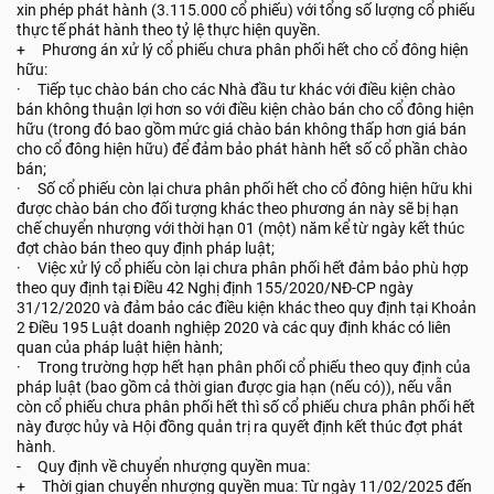
xin phép phát hành (3.115.000 cổ phiếu) với tổng số lượng cổ phiếu
thực tế phát hành theo tỷ lệ thực hiện quyền.
+ Phương án xử lý cổ phiếu chưa phân phối hết cho cổ đông hiện
hữu:
· Tiếp tục chào bán cho các Nhà đầu tư khác với điều kiện chào
bán không thuận lợi hơn so với điều kiện chào bán cho cổ đông hiện
hữu (trong đó bao gồm mức giá chào bán không thấp hơn giá bán
cho cổ đông hiện hữu) để đảm bảo phát hành hết số cổ phần chào
bán;
· Số cổ phiếu còn lại chưa phân phối hết cho cổ đông hiện hữu khi
được chào bán cho đối tượng khác theo phương án này sẽ bị hạn
chế chuyển nhượng với thời hạn 01 (một) năm kể từ ngày kết thúc
đợt chào bán theo quy định pháp luật;
· Việc xử lý cổ phiếu còn lại chưa phân phối hết đảm bảo phù hợp
theo quy định tại Điều 42 Nghị định 155/2020/NĐ-CP ngày
31/12/2020 và đảm bảo các điều kiện khác theo quy định tại Khoản
2 Điều 195 Luật doanh nghiệp 2020 và các quy định khác có liên
quan của pháp luật hiện hành;
· Trong trường hợp hết hạn phân phối cổ phiếu theo quy định của
pháp luật (bao gồm cả thời gian được gia hạn (nếu có)), nếu vẫn
còn cổ phiếu chưa phân phối hết thì số cổ phiếu chưa phân phối hết
này được hủy và Hội đồng quản trị ra quyết định kết thúc đợt phát
hành.
- Quy định về chuyển nhượng quyền mua:
+ Thời gian chuyển nhượng quyền mua: Từ ngày 11/02/2025 đến