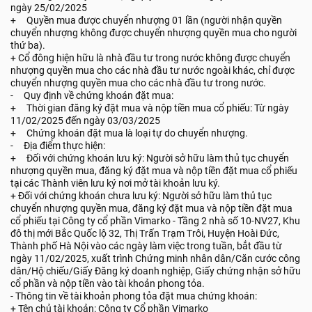
ngày 25/02/2025
+ Quyền mua được chuyển nhượng 01 lần (người nhận quyền
chuyển nhượng không được chuyển nhượng quyền mua cho người
thứ ba).
+ Cổ đông hiện hữu là nhà đầu tư trong nước không được chuyển
nhượng quyền mua cho các nhà đầu tư nước ngoài khác, chỉ được
chuyển nhượng quyền mua cho các nhà đầu tư trong nước.
- Quy định về chứng khoán đặt mua:
+ Thời gian đăng ký đặt mua và nộp tiền mua cổ phiếu: Từ ngày
11/02/2025 đến ngày 03/03/2025
+ Chứng khoán đặt mua là loại tự do chuyển nhượng.
- Địa điểm thực hiện:
+ Đối với chứng khoán lưu ký: Người sở hữu làm thủ tục chuyển
nhượng quyền mua, đăng ký đặt mua và nộp tiền đặt mua cổ phiếu
tại các Thành viên lưu ký nơi mở tài khoản lưu ký.
+ Đối với chứng khoán chưa lưu ký: Người sở hữu làm thủ tục
chuyển nhượng quyền mua, đăng ký đặt mua và nộp tiền đặt mua
cổ phiếu tại Công ty cổ phần Vimarko - Tầng 2 nhà số 10-NV27, Khu
đô thị mới Bắc Quốc lộ 32, Thị Trấn Trạm Trôi, Huyện Hoài Đức,
Thành phố Hà Nội vào các ngày làm việc trong tuần, bắt đầu từ
ngày 11/02/2025, xuất trình Chứng minh nhân dân/Căn cước công
dân/Hộ chiếu/Giấy Đăng ký doanh nghiệp, Giấy chứng nhận sở hữu
cổ phần và nộp tiền vào tài khoản phong tỏa.
- Thông tin về tài khoản phong tỏa đặt mua chứng khoán:
+ Tên chủ tài khoản: Công ty Cổ phần Vimarko