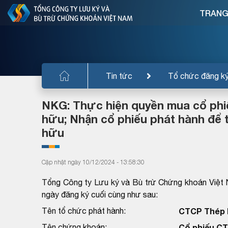
TRANG
Tin tức
Tổ chức đăng k
NKG: Thực hiện quyền mua cổ phi
hữu; Nhận cổ phiếu phát hành để 
hữu
Cập nhật ngày 10/12/2024 - 13:58:30
Tổng Công ty Lưu ký và Bù trừ Chứng khoán Việt 
ngày đăng ký cuối cùng như sau:
Tên tổ chức phát hành:
CTCP Thép 
Tên chứng khoán:
Cổ phiếu C