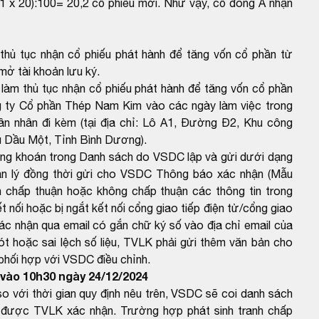
1 x 20):100= 20,2 cổ phiếu mới. Như vậy, cổ đông A nhận
thủ tục nhận cổ phiếu phát hành để tăng vốn cổ phần từ
mở tài khoản lưu ký.
làm thủ tục nhận cổ phiếu phát hành để tăng vốn cổ phần
ng ty Cổ phần Thép Nam Kim vào các ngày làm việc trong
ân nhân đi kèm (tại địa chỉ: Lô A1, Đường Đ2, Khu công
 Dầu Một, Tỉnh Bình Dương).
ứng khoán trong Danh sách do VSDC lập và gửi dưới dạng
ản lý đồng thời gửi cho VSDC Thông báo xác nhận (Mẫu
 chấp thuận hoặc không chấp thuận các thông tin trong
 nối hoặc bị ngắt kết nối cổng giao tiếp điện tử/cổng giao
ác nhận qua email có gắn chữ ký số vào địa chỉ email của
 hoặc sai lệch số liệu, TVLK phải gửi thêm văn bản cho
 phối hợp với VSDC điều chỉnh.
vào 10h30 ngày 24/12/2024
với thời gian quy định nêu trên, VSDC sẽ coi danh sách
được TVLK xác nhận. Trường hợp phát sinh tranh chấp