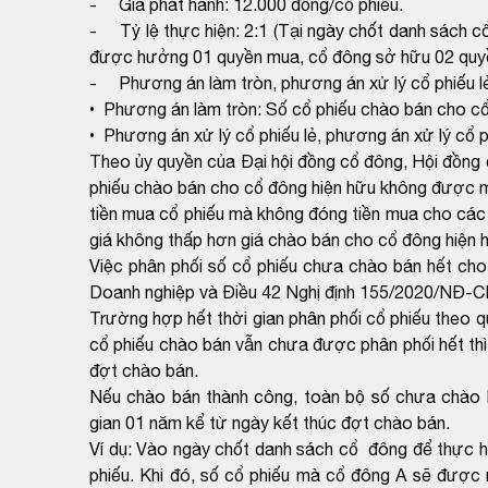
- Giá phát hành: 12.000 đồng/cổ phiếu.
- Tỷ lệ thực hiện: 2:1 (Tại ngày chốt danh sách c
được hưởng 01 quyền mua, cổ đông sở hữu 02 quyề
- Phương án làm tròn, phương án xử lý cổ phiếu lẻ
• Phương án làm tròn: Số cổ phiếu chào bán cho cổ
• Phương án xử lý cổ phiếu lẻ, phương án xử lý cổ p
Theo ủy quyền của Đại hội đồng cổ đông, Hội đồng qu
phiếu chào bán cho cổ đông hiện hữu không được m
tiền mua cổ phiếu mà không đóng tiền mua cho các 
giá không thấp hơn giá chào bán cho cổ đông hiện 
Việc phân phối số cổ phiếu chưa chào bán hết cho 
Doanh nghiệp và Điều 42 Nghị định 155/2020/NĐ-C
Trường hợp hết thời gian phân phối cổ phiếu theo q
cổ phiếu chào bán vẫn chưa được phân phối hết thì 
đợt chào bán.
Nếu chào bán thành công, toàn bộ số chưa chào b
gian 01 năm kể từ ngày kết thúc đợt chào bán.
Ví dụ: Vào ngày chốt danh sách cổ đông để thực h
phiếu. Khi đó, số cổ phiếu mà cổ đông A sẽ được 