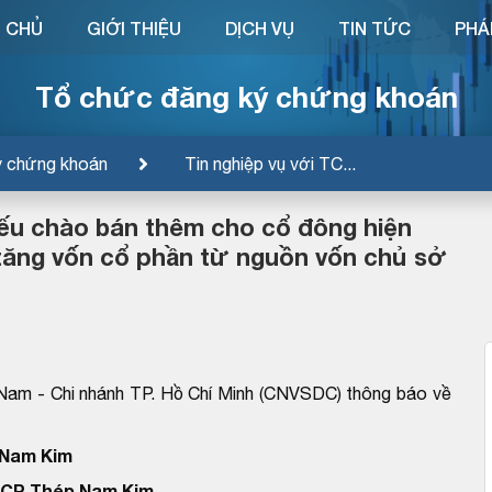
 CHỦ
GIỚI THIỆU
DỊCH VỤ
TIN TỨC
PHÁ
Tổ chức đăng ký chứng khoán
ý chứng khoán
Tin nghiệp vụ với TC...
ếu chào bán thêm cho cổ đông hiện
tăng vốn cổ phần từ nguồn vốn chủ sở
Nam - Chi nhánh TP. Hồ Chí Minh (CNVSDC) thông báo về
Nam Kim
TCP Thép Nam Kim