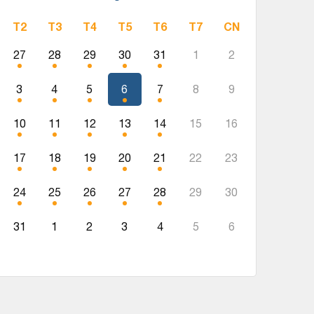
T2
T3
T4
T5
T6
T7
CN
27
28
29
30
31
1
2
3
4
5
6
7
8
9
10
11
12
13
14
15
16
17
18
19
20
21
22
23
24
25
26
27
28
29
30
31
1
2
3
4
5
6