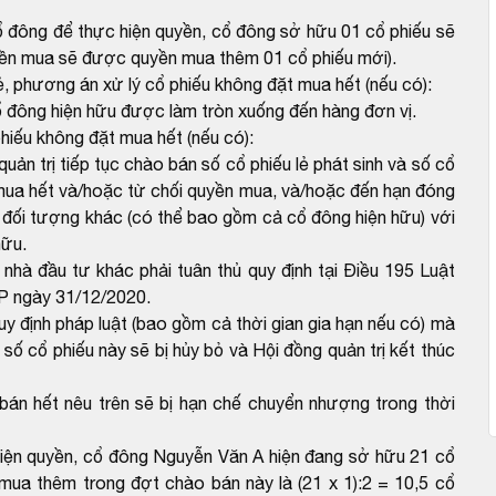
ổ đông để thực hiện quyền, cổ đông sở hữu 01 cổ phiếu sẽ
n mua sẽ được quyền mua thêm 01 cổ phiếu mới).
, phương án xử lý cổ phiếu không đặt mua hết (nếu có):
 đông hiện hữu được làm tròn xuống đến hàng đơn vị.
hiếu không đặt mua hết (nếu có):
ản trị tiếp tục chào bán số cổ phiếu lẻ phát sinh và số cổ
ua hết và/hoặc từ chối quyền mua, và/hoặc đến hạn đóng
đối tượng khác (có thể bao gồm cả cổ đông hiện hữu) với
hữu.
nhà đầu tư khác phải tuân thủ quy định tại Điều 195 Luật
P ngày 31/12/2020.
uy định pháp luật (bao gồm cả thời gian gia hạn nếu có) mà
số cổ phiếu này sẽ bị hủy bỏ và Hội đồng quản trị kết thúc
án hết nêu trên sẽ bị hạn chế chuyển nhượng trong thời
iện quyền, cổ đông Nguyễn Văn A hiện đang sở hữu 21 cổ
mua thêm trong đợt chào bán này là (21 x 1):2 = 10,5 cổ