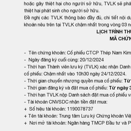
hoặc gây thiệt hại cho người sở hữu, TVLK sẽ phải
thiệt hại phát sinh cho người sở hữu.
Đề nghị các TVLK thông báo đầy đủ, chi tiết nội 
khoán nêu trên tại TVLK chậm nhất trong vòng 03 n
LỊCH TRÌNH T
MÃ CHỨ
- Tên chứng khoán: Cổ phiếu CTCP Thép Nam Kim
- Ngày đăng ký cuối cùng: 20/12/2024
- Thời hạn Thành viên lưu ký (TVLK) xác nhận Da
cổ phiếu: Chậm nhất vào 10h30 ngày 24/12/2024.
Từ 
- Thời gian chuyển nhượng quyền mua cổ phiếu:
Từ ngày 3
- Thời gian đăng ký và đặt mua cổ phiếu:
- Thời hạn TVLK nộp Danh sách đặt mua cổ phiếu 
- Tài khoản CNVSDC nhận tiền đặt mua:
+ Số hiệu tài khoản: 1190078737
+ Tên tài khoản: Trung tâm Lưu ký Chứng khoán Việ
+ Nơi mở tài khoản: Ngân hàng TMCP Đầu tư và Ph