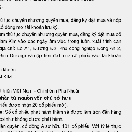
g.
hủ tục chuyển nhượng quyền mua, đăng ký đặt mua và nộp
 cổ đông mở tài khoản lưu ký.
làm thủ tục chuyển nhượng quyền mua, đăng ký đặt mua cổ
am Kim vào các ngày làm việc trong tuần, xuất trình căn
địa chỉ: Lô A1, Đường Đ2, Khu công nghiệp Đồng An 2,
nh Dương) và nộp tiền đặt mua cổ phiếu vào tài khoản
g khoán:
M KIM
triển Việt Nam – Chi nhánh Phú Nhuận
phần từ nguồn vốn chủ sở hữu
iếu được nhận 20 cổ phiếu mới).
ẻ: Số cổ phiếu phát hành thêm sẽ được làm tròn đến hàng
, coi như không được phát hành.
ện quyền, cổ đông A sở hữu 101 cổ phiếu. Với tỷ lệ thực