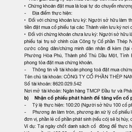
• Chứng khoán đặt mua là loại tự do chuyển nhượn
- Địa điểm thực hiện:
• Đối với chứng khoán lưu ký: Người sở hữu làm t
tiền đặt mua cổ phiếu tại các Thành viên lưu ký nơi
• Đối với chứng khoán chưa lưu ký: Người sở hữu 
phiếu tại trụ sở chính của Công ty Cổ phần Thép N
cước công dân/chứng minh dân nhân đi kèm (tại 
Phường Hòa Phú, Thành phố Thủ Dầu Một, Tỉnh Bì
phong tỏa đặt mua chứng khoán.
- Thông tin về tài khoản phong toả đặt mua chứn
Tên chủ tài khoản: CÔNG TY CỔ PHẦN THÉP NA
Số tài khoản: 8620.029.542
Nơi mở tài khoản: Ngân hàng TMCP Đầu tư và Phát 
b) Nhận cổ phiếu phát hành để tăng vốn cổ 
- Tỷ lệ thực hiện: 100:20 (Người sở hữu 100 cổ ph
- Phương án làm tròn, phương án xử lý cổ phiếu l
đơn vị, phần lẻ cổ phần phát sinh (nếu có) sẽ bị hủy
Ví dụ: Tại ngày chốt danh sách cổ đông để thực hi