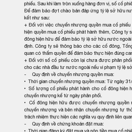
phiếu. Sau khi làm tròn xuống hàng đơn vị, số cổ p
Để đảm bảo đợt chào bán đáp ứng tỷ lệ sở hữu nước
kết như sau:
+ Đối với việc chuyển nhượng quyền mua cổ phiếu 
hiện quyền mua cổ phiếu phát hành thêm, Công ty s
đông hiện hữu để đảm bảo tỷ lệ sở hữu nước ngoà
định. Công ty sẽ thông báo cho các cổ đông, Tổn
quan có thẩm quyền để đảm bảo thực hiện đúng ca
+ Đối với số cổ phiếu còn lại chưa được phân phối
cho các nhà đầu tư nước ngoài nếu vi phạm tỷ lệ sở
- Quy định về chuyển nhượng quyền mua:
• Thời gian chuyển nhượng quyền mua: Từ ngày 31
• Số lượng cổ phiếu phát hành cho cổ đông hiện h
chuyển nhượng kể từ ngày phân phối.
• Cổ đông hiện hữu được chuyển nhượng quyền m
chuyển nhượng và bên nhận chuyển nhượng tự thỏa
trách nhiệm thực hiện các nghĩa vụ quy định liên qu
- Quy định về chứng khoán đặt mua:
• Thời gian đăng ký đặt mua và nộp tiền mua cổ ph