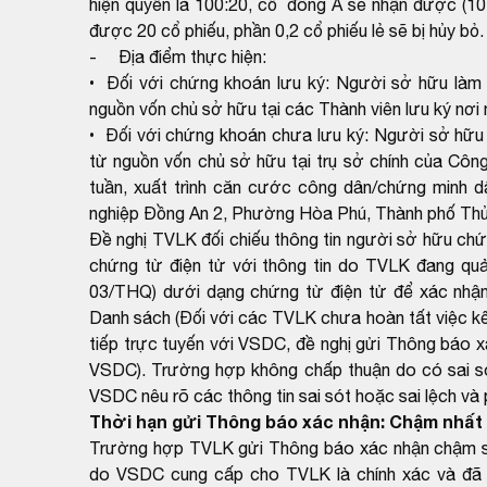
hiện quyền là 100:20, cổ đông A sẽ nhận được (10
được 20 cổ phiếu, phần 0,2 cổ phiếu lẻ sẽ bị hủy bỏ.
- Địa điểm thực hiện:
• Đối với chứng khoán lưu ký: Người sở hữu làm 
nguồn vốn chủ sở hữu tại các Thành viên lưu ký nơi 
• Đối với chứng khoán chưa lưu ký: Người sở hữu 
từ nguồn vốn chủ sở hữu tại trụ sở chính của Cô
tuần, xuất trình căn cước công dân/chứng minh d
nghiệp Đồng An 2, Phường Hòa Phú, Thành phố Thủ
Đề nghị TVLK đối chiếu thông tin người sở hữu ch
chứng từ điện tử với thông tin do TVLK đang qu
03/THQ) dưới dạng chứng từ điện tử để xác nhận
Danh sách (Đối với các TVLK chưa hoàn tất việc kết
tiếp trực tuyến với VSDC, đề nghị gửi Thông báo x
VSDC). Trường hợp không chấp thuận do có sai sót
VSDC nêu rõ các thông tin sai sót hoặc sai lệch và
Thời hạn gửi Thông báo xác nhận: Chậm nhất 
Trường hợp TVLK gửi Thông báo xác nhận chậm so 
do VSDC cung cấp cho TVLK là chính xác và đã 