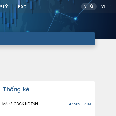
P LÝ
FAQ
Thống kê
47.282|6.509
Mã số GDCK NĐTNN