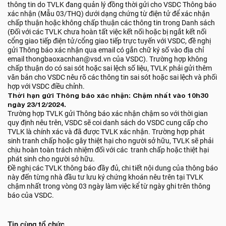
thông tin do TVLK đang quản lý đồng thời gửi cho VSDC Thông báo
xác nhận (Mẫu 03/THQ) dưới dạng chứng từ điện tử để xác nhận
chấp thuận hoặc không chấp thuận các thông tin trong Danh sách
(Đối với các TVLK chưa hoàn tất việc kết nối hoặc bị ngắt kết nối
cổng giao tiếp điện tử/cổng giao tiếp trực tuyến với VSDC, đề nghị
gửi Thông báo xác nhận qua email có gắn chữ ký số vào địa chỉ
email thongbaoxacnhan@vsd.vn của VSDC). Trường hợp không
chấp thuận do có sai sót hoặc sai lệch số liệu, TVLK phải gửi thêm
văn bản cho VSDC nêu rõ các thông tin sai sót hoặc sai lệch và phối
hợp với VSDC điều chỉnh.
Thời hạn gửi Thông báo xác nhận: Chậm nhất vào 10h30
ngày 23/12/2024.
Trường hợp TVLK gửi Thông báo xác nhận chậm so với thời gian
quy định nêu trên, VSDC sẽ coi danh sách do VSDC cung cấp cho
TVLK là chính xác và đã được TVLK xác nhận. Trường hợp phát
sinh tranh chấp hoặc gây thiệt hại cho người sở hữu, TVLK sẽ phải
chịu hoàn toàn trách nhiệm đối với các tranh chấp hoặc thiệt hại
phát sinh cho người sở hữu.
Đề nghị các TVLK thông báo đầy đủ, chi tiết nội dung của thông báo
này đến từng nhà đầu tư lưu ký chứng khoán nêu trên tại TVLK
chậm nhất trong vòng 03 ngày làm việc kể từ ngày ghi trên thông
báo của VSDC.
Tin cùng tổ chức