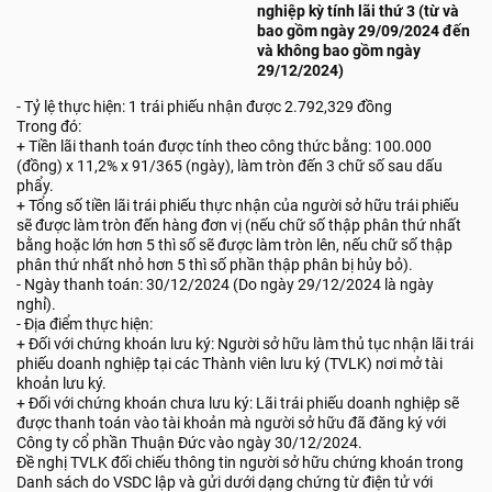
nghiệp kỳ tính lãi thứ 3 (từ và
bao gồm ngày 29/09/2024 đến
và không bao gồm ngày
29/12/2024)
- Tỷ lệ thực hiện: 1 trái phiếu nhận được 2.792,329 đồng
Trong đó:
+ Tiền lãi thanh toán được tính theo công thức bằng: 100.000
(đồng) x 11,2% x 91/365 (ngày), làm tròn đến 3 chữ số sau dấu
phẩy.
+ Tổng số tiền lãi trái phiếu thực nhận của người sở hữu trái phiếu
sẽ được làm tròn đến hàng đơn vị (nếu chữ số thập phân thứ nhất
bằng hoặc lớn hơn 5 thì số sẽ được làm tròn lên, nếu chữ số thập
phân thứ nhất nhỏ hơn 5 thì số phần thập phân bị hủy bỏ).
- Ngày thanh toán: 30/12/2024 (Do ngày 29/12/2024 là ngày
nghỉ).
- Địa điểm thực hiện:
+ Đối với chứng khoán lưu ký: Người sở hữu làm thủ tục nhận lãi trái
phiếu doanh nghiệp tại các Thành viên lưu ký (TVLK) nơi mở tài
khoản lưu ký.
+ Đối với chứng khoán chưa lưu ký: Lãi trái phiếu doanh nghiệp sẽ
được thanh toán vào tài khoản mà người sở hữu đã đăng ký với
Công ty cổ phần Thuận Đức vào ngày 30/12/2024.
Đề nghị TVLK đối chiếu thông tin người sở hữu chứng khoán trong
Danh sách do VSDC lập và gửi dưới dạng chứng từ điện tử với