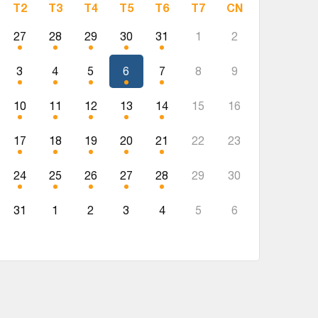
T2
T3
T4
T5
T6
T7
CN
27
28
29
30
31
1
2
3
4
5
6
7
8
9
10
11
12
13
14
15
16
17
18
19
20
21
22
23
24
25
26
27
28
29
30
31
1
2
3
4
5
6