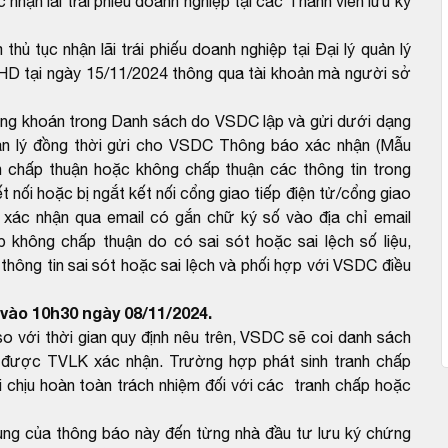
c nhận lãi trái phiếu doanh nghiệp tại các Thành viên lưu ký
thủ tục nhận lãi trái phiếu doanh nghiệp tại Đại lý quản lý
 HD tại ngày 15/11/2024 thông qua tài khoản mà người sở
ứng khoán trong Danh sách do VSDC lập và gửi dưới dạng
ản lý đồng thời gửi cho VSDC Thông báo xác nhận (Mẫu
 chấp thuận hoặc không chấp thuận các thông tin trong
 nối hoặc bị ngắt kết nối cổng giao tiếp điện tử/cổng giao
 xác nhận qua email có gắn chữ ký số vào địa chỉ email
hông chấp thuận do có sai sót hoặc sai lệch số liệu,
ông tin sai sót hoặc sai lệch và phối hợp với VSDC điều
vào 10h30 ngày 08/11/2024.
với thời gian quy định nêu trên, VSDC sẽ coi danh sách
được TVLK xác nhận. Trường hợp phát sinh tranh chấp
 chịu hoàn toàn trách nhiệm đối với các tranh chấp hoặc
dung của thông báo này đến từng nhà đầu tư lưu ký chứng