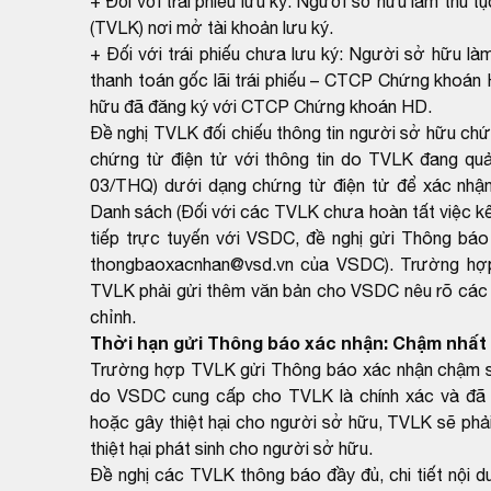
+ Đối với trái phiếu lưu ký: Người sở hữu làm thủ tụ
(TVLK) nơi mở tài khoản lưu ký.
+ Đối với trái phiếu chưa lưu ký: Người sở hữu làm 
thanh toán gốc lãi trái phiếu – CTCP Chứng khoán
hữu đã đăng ký với CTCP Chứng khoán HD.
Đề nghị TVLK đối chiếu thông tin người sở hữu ch
chứng từ điện tử với thông tin do TVLK đang qu
03/THQ) dưới dạng chứng từ điện tử để xác nhận
Danh sách (Đối với các TVLK chưa hoàn tất việc kết
tiếp trực tuyến với VSDC, đề nghị gửi Thông báo
thongbaoxacnhan@vsd.vn của VSDC). Trường hợp k
TVLK phải gửi thêm văn bản cho VSDC nêu rõ các th
chỉnh.
Thời hạn gửi Thông báo xác nhận: Chậm nhất 
Trường hợp TVLK gửi Thông báo xác nhận chậm so 
do VSDC cung cấp cho TVLK là chính xác và đã 
hoặc gây thiệt hại cho người sở hữu, TVLK sẽ phải
thiệt hại phát sinh cho người sở hữu.
Đề nghị các TVLK thông báo đầy đủ, chi tiết nội 