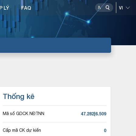
P LÝ
FAQ
Thống kê
47.282|6.509
Mã số GDCK NĐTNN
0
Cấp mã CK dự kiến