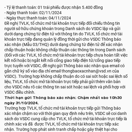
- Tỷ lệ thanh toán: 01 trái phiếu được nhận 5.400 đồng
- Ngày thanh toán: 02/11/2024
- Ngày thực thanh toán: 04/11/2024
Đề nghị TVLK, tổ chức mở tài khoản trực tiếp đối chiếu thông tin
người sở hữu chứng khoán trong Danh sách do VSDC lập và gửi
dưới dạng chứng từ điện tử với thông tin do TVLK, tổ chức mở tài
khoản trực tiếp đang quản lý đồng thời gửi cho VSDC Thông báo
xác nhận (Mẫu 03/THQ) dưới dạng chứng từ điện tử để xác nhận
chấp thuận hoặc không chấp thuận các thông tin trong Danh sách
(Đối với các TVLK, tổ chức mở tài khoản trực tiếp chưa hoàn tất việc
kết nối hoặc bị ngắt kết nối cổng giao tiếp điện tử/cổng giao tiếp
trực tuyến với VSDC, đề nghị gửi Thông báo xác nhận qua email có
gắn chữ ký số vào địa chỉ email thongbaoxacnhan@vsd.vn của
VSDC). Trường hợp không chấp thuận do có sai sót hoặc sai lệch số
liệu, TVLK, tổ chức mở tài khoản trực tiếp phải gửi thêm văn bản
cho VSDC nêu rõ các thông tin sai sót hoặc sai lệch và phối hợp với
VSDC điều chỉnh.
Thời hạn gửi Thông báo xác nhận: Chậm nhất vào 10h30
ngày 31/10/2024.
Trường hợp TVLK, tổ chức mở tài khoản trực tiếp gửi Thông báo
xác nhận chậm so với thời gian quy định nêu trên, VSDC sẽ coi danh
sách do VSDC cung cấp cho TVLK, tổ chức mở tài khoản trực tiếp là
chính xác và đã được TVLK, tổ chức mở tài khoản trực tiếp xác
nhận. Trường hợp phát sinh tranh chấp hoặc gây thiệt hại cho