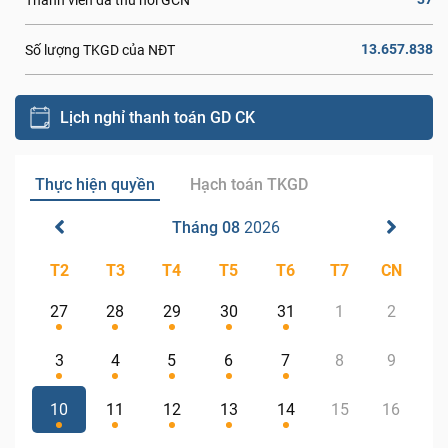
13.657.838
Số lượng TKGD của NĐT
Lịch nghỉ thanh toán GD CK
Thực hiện quyền
Hạch toán TKGD
Tháng 08
2026
T2
T3
T4
T5
T6
T7
CN
27
28
29
30
31
1
2
3
4
5
6
7
8
9
10
11
12
13
14
15
16