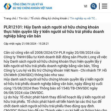
Trang chủ /
Tin tức /
Tổ chức đăng ký chứng khoán /
Tin nghiệp vụ với TC...
PLR12101: Hủy Danh sách người sở hữu chứng khoán 
thực hiện quyền lấy ý kiến người sở hữu trái phiếu doanh 
nghiệp bằng văn bản
Cập nhật ngày 21/08/2024 - 15:28:21
Căn cứ công văn số 2008/2024/CV-PLR ngày 20/08/2024 của
Công ty TNHH Đầu tư Kinh doanh Bất động sản Phước Long về việc
hủy Danh sách người sở hữu chứng khoán thực hiện quyền lấy ý
kiến người sở hữu trái phiếu doanh nghiệp bằng văn bản, Tổng
Công ty Lưu ký và Bù trừ Chứng khoán Việt Nam - Chi nhánh TP. Hồ
Chí Minh (CNVSDC) thông báo như sau:
Hủy danh sách người sở hữu chứng khoán quyền lấy ý kiến người
sở hữu trái phiếu doanh nghiệp bằng văn bản, ngày đăng ký cuối
cùng 15/08/2024 theo Thông báo số 1540/TB-CNVSDC ngày
06/08/2024 của CNVSDC.
Lý do hủy: Tổ chức phát hành thay đổi kế hoạch lấy ý kiến người sở
hữu trái phiếu. Tổ chức phát hành sẽ tiến hành lại các thủ tục để
chốt danh sách người sở hữu trái phiếu theo đúng quy định.
CNVSDC thông báo để các Thành viên Lưu ký biết và thông báo cho