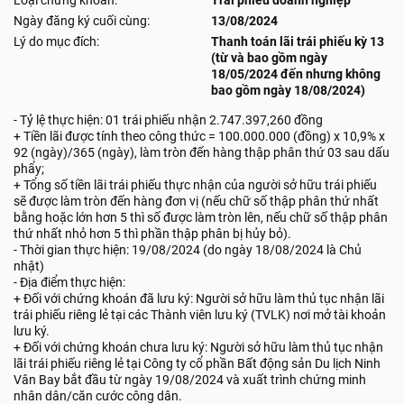
Loại chứng khoán:
Trái phiếu doanh nghiệp
Ngày đăng ký cuối cùng:
13/08/2024
Lý do mục đích:
Thanh toán lãi trái phiếu kỳ 13
(từ và bao gồm ngày
18/05/2024 đến nhưng không
bao gồm ngày 18/08/2024)
- Tỷ lệ thực hiện: 01 trái phiếu nhận 2.747.397,260 đồng
+ Tiền lãi được tính theo công thức = 100.000.000 (đồng) x 10,9% x
92 (ngày)/365 (ngày), làm tròn đến hàng thập phân thứ 03 sau dấu
phẩy;
+ Tổng số tiền lãi trái phiếu thực nhận của người sở hữu trái phiếu
sẽ được làm tròn đến hàng đơn vị (nếu chữ số thập phân thứ nhất
bằng hoặc lớn hơn 5 thì số được làm tròn lên, nếu chữ số thập phân
thứ nhất nhỏ hơn 5 thì phần thập phân bị hủy bỏ).
- Thời gian thực hiện: 19/08/2024 (do ngày 18/08/2024 là Chủ
nhật)
- Địa điểm thực hiện:
+ Đối với chứng khoán đã lưu ký: Người sở hữu làm thủ tục nhận lãi
trái phiếu riêng lẻ tại các Thành viên lưu ký (TVLK) nơi mở tài khoản
lưu ký.
+ Đối với chứng khoán chưa lưu ký: Người sở hữu làm thủ tục nhận
lãi trái phiếu riêng lẻ tại Công ty cổ phần Bất động sản Du lịch Ninh
Vân Bay bắt đầu từ ngày 19/08/2024 và xuất trình chứng minh
nhân dân/căn cước công dân.