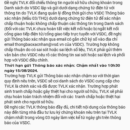
Đề nghị TVLK đối chiếu thông tin người sở hữu chứng khoán trong
Danh sách do VSDC lập và gửi dưới dạng chứng từ điện tử với
thông tin do TVLK đang quản lý đồng thời gửi cho VSDC Thông báo
xác nhận (Mẫu 03/THQ) dưới dạng chứng từ điện tử để xác nhận
chấp thuận hoặc không chấp thuận các thông tin trong Danh sách
(Đối với các TVLK chưa hoàn tất việc kết nối hoặc bị ngắt kết nối
cổng giao tiếp điện tử/cổng giao tiếp trực tuyến với VSDC, đề nghị
gửi Thông báo xác nhận qua email có gắn chữ ký số vào địa chỉ
email thongbaoxacnhan@vsd.vn của VSDC). Trường hợp không
chấp thuận do có sai sót hoặc sai lệch số liệu, TVLK phải gửi thêm
văn bản cho VSDC nêu rõ các thông tin sai sót hoặc sai lệch và phối
hợp với VSDC điều chỉnh.
Thời hạn gửi Thông báo xác nhận: Chậm nhất vào 10h30
ngày 15/08/2024.
Trường hợp TVLK gửi Thông báo xác nhận chậm so với thời gian
quy định nêu trên, VSDC sẽ coi danh sách do VSDC cung cấp cho
TVLK là chính xác và đã được TVLK xác nhận. Trường hợp phát
sinh tranh chấp hoặc gây thiệt hại cho người sở hữu, TVLK sẽ phải
chịu hoàn toàn trách nhiệm đối với các tranh chấp hoặc thiệt hại
phát sinh cho người sở hữu.
Đề nghị các TVLK thông báo đầy đủ, chi tiết nội dung của thông báo
này đến từng nhà đầu tư lưu ký chứng khoán nêu trên tại TVLK
chậm nhất trong vòng 03 ngày làm việc kể từ ngày ghi trên thông
báo của VSDC.