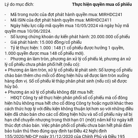
Lý do mục đích:
Thực hiện quyền mua cổ phiếu
- Mã trong nước của đợt phát hành quyền mua: MIRHDC241
- Mã ISIN của đợt phát hành quyền mua: MIRHDC2411
- Ngày hiệu lực cấp mã quyền mua 10/05/2024 và ngày hủy mã
quyền mua 10/06/2024.
- Số lượng chứng khoán dự kiến phát hành: 20.000.000 cổ phiếu
- Giá phát hành: 15.000 đồng/cổ phiếu
- Tỷ lệ thực hiện: 1.000 : 148 (1 cổ phiếu được hưởng 1 quyền,
1.000 quyền được mua 148 cổ phiếu mới).
- Phương án làm tròn, phương án xử lý cổ phiếu lẻ, phương án xử
lý cổ phiếu chưa phân phối hết (nếu có):
+ Phương án làm tròn, xử lý cổ phiếu lẻ phát sinh: Số lượng cổ phiếu
chào bán thêm cho mỗi cổ đông hiện hữu sẽ được làm tròn xuống
hàng đơn vị. Số cổ phiếu lẻ thập phân phát sinh (nếu có) sẽ được
hủy bỏ.
+ Phương án xử lý cổ phiếu không đặt mua hết:
· HĐQT Công ty sẽ thực hiện phân phối số cổ phiếu mà cổ đông
hiện hữu không mua hết cho cổ đông Công ty hoặc người khác theo
cách thức hợp lý với điều kiện không thuận lợi hơn so với những điều
kiện đã chào bán cho các cổ đông hiện hữu và số cổ phiếu này sẽ bị
hạn chế chuyển nhượng trong thời hạn 01 (một) năm kể từ ngày kết
thúc đợt chào bán. Việc phân phối cổ phiếu chưa bán hết phải đảm
bảo tuân thủ theo đúng quy định tại Điều 42 Nghị định
155/2020/NĐ-CP ngày 31/12/2020 của Chính Phủ và Điều 195