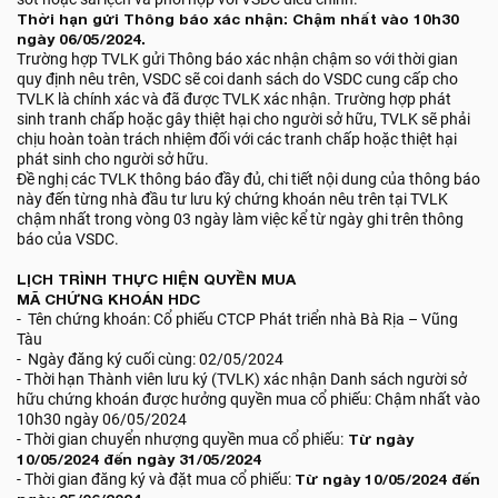
Thời hạn gửi Thông báo xác nhận: Chậm nhất vào 10h30
ngày 06/05/2024.
Trường hợp TVLK gửi Thông báo xác nhận chậm so với thời gian
quy định nêu trên, VSDC sẽ coi danh sách do VSDC cung cấp cho
TVLK là chính xác và đã được TVLK xác nhận. Trường hợp phát
sinh tranh chấp hoặc gây thiệt hại cho người sở hữu, TVLK sẽ phải
chịu hoàn toàn trách nhiệm đối với các tranh chấp hoặc thiệt hại
phát sinh cho người sở hữu.
Đề nghị các TVLK thông báo đầy đủ, chi tiết nội dung của thông báo
này đến từng nhà đầu tư lưu ký chứng khoán nêu trên tại TVLK
chậm nhất trong vòng 03 ngày làm việc kể từ ngày ghi trên thông
báo của VSDC.
LỊCH TRÌNH THỰC HIỆN QUYỀN MUA
MÃ CHỨNG KHOÁN HDC
- Tên chứng khoán: Cổ phiếu CTCP Phát triển nhà Bà Rịa – Vũng
Tàu
- Ngày đăng ký cuối cùng: 02/05/2024
- Thời hạn Thành viên lưu ký (TVLK) xác nhận Danh sách người sở
hữu chứng khoán được hưởng quyền mua cổ phiếu: Chậm nhất vào
10h30 ngày 06/05/2024
- Thời gian chuyển nhượng quyền mua cổ phiếu:
Từ ngày
10/05/2024 đến ngày 31/05/2024
- Thời gian đăng ký và đặt mua cổ phiếu:
Từ ngày 10/05/2024 đến