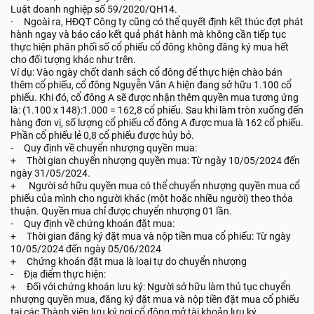
Luật doanh nghiệp số 59/2020/QH14.
· Ngoài ra, HĐQT Công ty cũng có thể quyết định kết thúc đợt phát
hành ngay và báo cáo kết quả phát hành mà không cần tiếp tục
thực hiện phân phối số cổ phiếu cổ đông không đăng ký mua hết
cho đối tượng khác như trên.
Ví dụ: Vào ngày chốt danh sách cổ đông để thực hiện chào bán
thêm cổ phiếu, cổ đông Nguyễn Văn A hiện đang sở hữu 1.100 cổ
phiếu. Khi đó, cổ đông A sẽ được nhận thêm quyền mua tương ứng
là: (1.100 x 148):1.000 = 162,8 cổ phiếu. Sau khi làm tròn xuống đến
hàng đơn vị, số lượng cổ phiếu cổ đông A được mua là 162 cổ phiếu.
Phần cổ phiếu lẻ 0,8 cổ phiếu được hủy bỏ.
- Quy định về chuyển nhượng quyền mua:
+ Thời gian chuyển nhượng quyền mua: Từ ngày 10/05/2024 đến
ngày 31/05/2024.
+ Người sở hữu quyền mua có thể chuyển nhượng quyền mua cổ
phiếu của mình cho người khác (một hoặc nhiều người) theo thỏa
thuận. Quyền mua chỉ được chuyển nhượng 01 lần.
- Quy định về chứng khoán đặt mua:
+ Thời gian đăng ký đặt mua và nộp tiền mua cổ phiếu: Từ ngày
10/05/2024 đến ngày 05/06/2024
+ Chứng khoán đặt mua là loại tự do chuyển nhượng
- Địa điểm thực hiện:
+ Đối với chứng khoán lưu ký: Người sở hữu làm thủ tục chuyển
nhượng quyền mua, đăng ký đặt mua và nộp tiền đặt mua cổ phiếu
tại các Thành viên lưu ký nơi cổ đông mở tài khoản lưu ký.