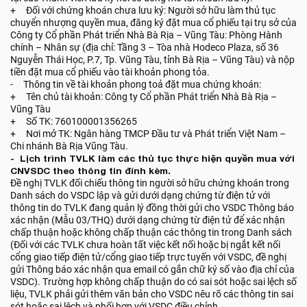
+ Đối với chứng khoán chưa lưu ký: Người sở hữu làm thủ tục
chuyển nhượng quyền mua, đăng ký đặt mua cổ phiếu tại trụ sở của
Công ty Cổ phần Phát triển Nhà Bà Rịa – Vũng Tàu: Phòng Hành
chính – Nhân sự (địa chỉ: Tầng 3 – Tòa nhà Hodeco Plaza, số 36
Nguyễn Thái Học, P.7, Tp. Vũng Tàu, tỉnh Bà Rịa – Vũng Tàu) và nộp
tiền đặt mua cổ phiếu vào tài khoản phong tỏa.
- Thông tin về tài khoản phong toả đặt mua chứng khoán:
+ Tên chủ tài khoản: Công ty Cổ phần Phát triển Nhà Bà Rịa –
Vũng Tàu
+ Số TK: 760100001356265
+ Nơi mở TK: Ngân hàng TMCP Đầu tư và Phát triển Việt Nam –
Chi nhánh Bà Rịa Vũng Tàu.
- Lịch trình TVLK làm các thủ tục thực hiện quyền mua với
CNVSDC theo thông tin đính kèm.
Đề nghị TVLK đối chiếu thông tin người sở hữu chứng khoán trong
Danh sách do VSDC lập và gửi dưới dạng chứng từ điện tử với
thông tin do TVLK đang quản lý đồng thời gửi cho VSDC Thông báo
xác nhận (Mẫu 03/THQ) dưới dạng chứng từ điện tử để xác nhận
chấp thuận hoặc không chấp thuận các thông tin trong Danh sách
(Đối với các TVLK chưa hoàn tất việc kết nối hoặc bị ngắt kết nối
cổng giao tiếp điện tử/cổng giao tiếp trực tuyến với VSDC, đề nghị
gửi Thông báo xác nhận qua email có gắn chữ ký số vào địa chỉ của
VSDC). Trường hợp không chấp thuận do có sai sót hoặc sai lệch số
liệu, TVLK phải gửi thêm văn bản cho VSDC nêu rõ các thông tin sai
sót hoặc sai lệch và phối hợp với VSDC điều chỉnh.