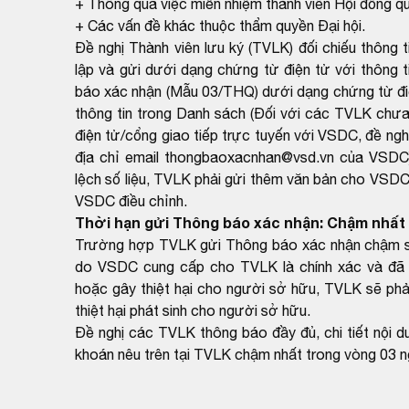
+ Thông qua việc miễn nhiệm thành viên Hội đồng qu
+ Các vấn đề khác thuộc thẩm quyền Đại hội.
Đề nghị Thành viên lưu ký (TVLK) đối chiếu thôn
lập và gửi dưới dạng chứng từ điện tử với thông
báo xác nhận (Mẫu 03/THQ) dưới dạng chứng từ đi
thông tin trong Danh sách (Đối với các TVLK chưa 
điện tử/cổng giao tiếp trực tuyến với VSDC, đề ng
địa chỉ email thongbaoxacnhan@vsd.vn của VSDC)
lệch số liệu, TVLK phải gửi thêm văn bản cho VSDC 
VSDC điều chỉnh.
Thời hạn gửi Thông báo xác nhận: Chậm nhất 
Trường hợp TVLK gửi Thông báo xác nhận chậm so 
do VSDC cung cấp cho TVLK là chính xác và đã 
hoặc gây thiệt hại cho người sở hữu, TVLK sẽ phải
thiệt hại phát sinh cho người sở hữu.
Đề nghị các TVLK thông báo đầy đủ, chi tiết nội 
khoán nêu trên tại TVLK chậm nhất trong vòng 03 n