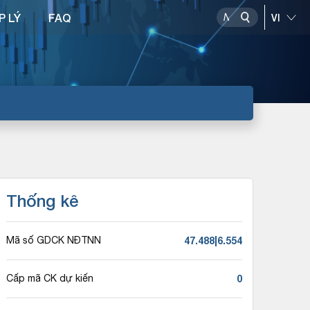
P LÝ
FAQ
Thống kê
47.488|6.554
Mã số GDCK NĐTNN
0
Cấp mã CK dự kiến