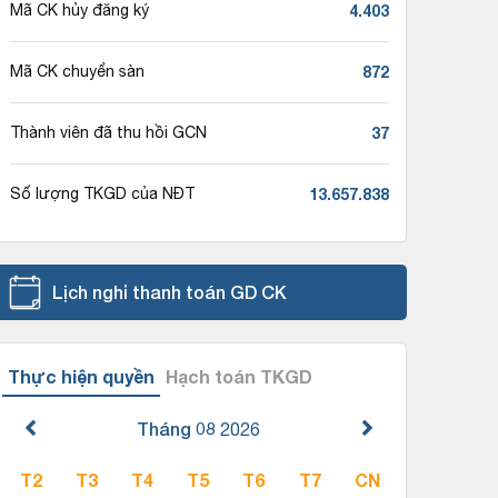
4.403
Mã CK hủy đăng ký
872
Mã CK chuyển sàn
37
Thành viên đã thu hồi GCN
13.657.838
Số lượng TKGD của NĐT
Lịch nghỉ thanh toán GD CK
Thực hiện quyền
Hạch toán TKGD
Tháng 08
2026
T2
T3
T4
T5
T6
T7
CN