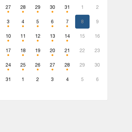
27
28
29
30
31
1
2
3
4
5
6
7
8
9
10
11
12
13
14
15
16
17
18
19
20
21
22
23
24
25
26
27
28
29
30
31
1
2
3
4
5
6