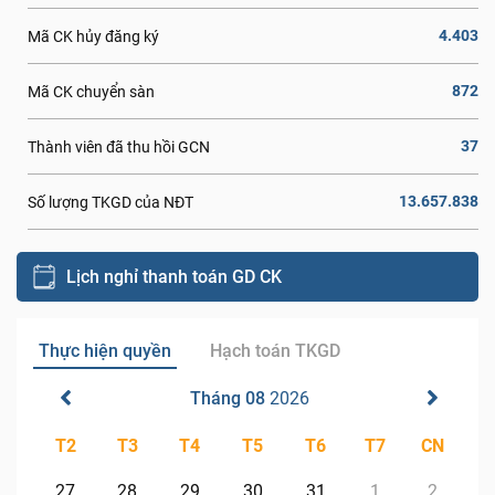
4.403
Mã CK hủy đăng ký
872
Mã CK chuyển sàn
37
Thành viên đã thu hồi GCN
13.657.838
Số lượng TKGD của NĐT
Lịch nghỉ thanh toán GD CK
Thực hiện quyền
Hạch toán TKGD
Tháng 08
2026
T2
T3
T4
T5
T6
T7
CN
27
28
29
30
31
1
2