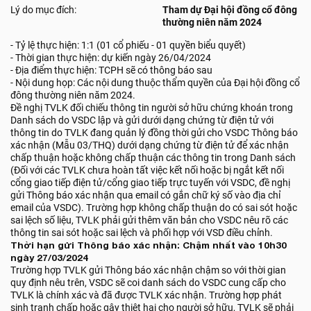
Lý do mục đích:
Tham dự Đại hội đồng cổ đông
thường niên năm 2024
- Tỷ lệ thực hiện: 1:1 (01 cổ phiếu - 01 quyền biểu quyết)
- Thời gian thực hiện: dự kiến ngày 26/04/2024
- Địa điểm thực hiện: TCPH sẽ có thông báo sau
- Nội dung họp: Các nội dung thuộc thẩm quyền của Đại hội đồng cổ
đông thường niên năm 2024.
Đề nghị TVLK đối chiếu thông tin người sở hữu chứng khoán trong
Danh sách do VSDC lập và gửi dưới dạng chứng từ điện tử với
thông tin do TVLK đang quản lý đồng thời gửi cho VSDC Thông báo
xác nhận (Mẫu 03/THQ) dưới dạng chứng từ điện tử để xác nhận
chấp thuận hoặc không chấp thuận các thông tin trong Danh sách
(Đối với các TVLK chưa hoàn tất việc kết nối hoặc bị ngắt kết nối
cổng giao tiếp điện tử/cổng giao tiếp trực tuyến với VSDC, đề nghị
gửi Thông báo xác nhận qua email có gắn chữ ký số vào địa chỉ
email của VSDC). Trường hợp không chấp thuận do có sai sót hoặc
sai lệch số liệu, TVLK phải gửi thêm văn bản cho VSDC nêu rõ các
thông tin sai sót hoặc sai lệch và phối hợp với VSD điều chỉnh.
Thời hạn gửi Thông báo xác nhận: Chậm nhất vào 10h30
ngày 27/03/2024
Trường hợp TVLK gửi Thông báo xác nhận chậm so với thời gian
quy định nêu trên, VSDC sẽ coi danh sách do VSDC cung cấp cho
TVLK là chính xác và đã được TVLK xác nhận. Trường hợp phát
sinh tranh chấp hoặc gây thiệt hại cho người sở hữu, TVLK sẽ phải