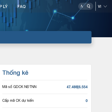
P LÝ
FAQ
Thống kê
47.488|6.554
Mã số GDCK NĐTNN
0
Cấp mã CK dự kiến