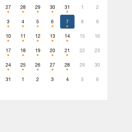
27
28
29
30
31
1
2
3
4
5
6
7
8
9
10
11
12
13
14
15
16
17
18
19
20
21
22
23
24
25
26
27
28
29
30
31
1
2
3
4
5
6