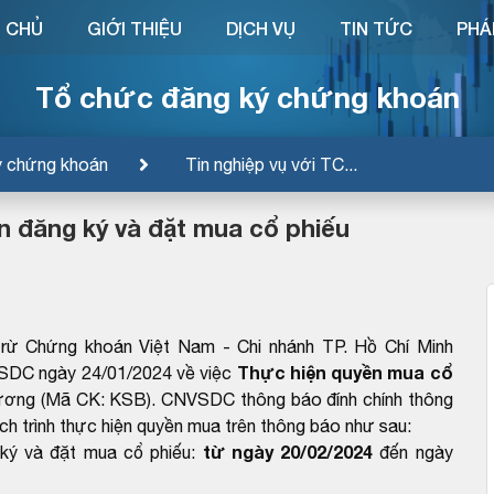
 CHỦ
GIỚI THIỆU
DỊCH VỤ
TIN TỨC
PHÁ
Tổ chức đăng ký chứng khoán
ý chứng khoán
Tin nghiệp vụ với TC...
an đăng ký và đặt mua cổ phiếu
rừ Chứng khoán Việt Nam - Chi nhánh TP. Hồ Chí Minh
Thực hiện quyền mua cổ
SDC ngày 24/01/2024 về việc
ơng (Mã CK: KSB). CNVSDC thông báo đính chính thông
ịch trình thực hiện quyền mua trên thông báo như sau:
từ ngày 20/02/2024
 ký và đặt mua cổ phiếu:
đến ngày