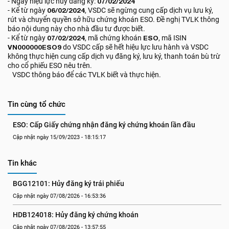
- Ngày hiệu lực hủy đăng ký:
07/02/2024
- Kể từ ngày
06/02/2024
, VSDC sẽ ngừng cung cấp dịch vụ lưu ký,
rút và chuyển quyền sở hữu chứng khoán ESO. Đề nghị TVLK thông
báo nội dung này cho nhà đầu tư được biết.
- Kể từ ngày
07/02/2024
, mã chứng khoán
ESO
, mã ISIN
VN000000ESO9
do VSDC cấp sẽ hết hiệu lực lưu hành và VSDC
không thực hiện cung cấp dịch vụ đăng ký, lưu ký, thanh toán bù trừ
cho cổ phiếu ESO nêu trên.
VSDC thông báo để các TVLK biết và thực hiện.
Tin cùng tổ chức
ESO: Cấp Giấy chứng nhận đăng ký chứng khoán lần đầu
Cập nhật ngày 15/09/2023 - 18:15:17
Tin khác
BGG12101: Hủy đăng ký trái phiếu
Cập nhật ngày 07/08/2026 - 16:53:36
HDB124018: Hủy đăng ký chứng khoán
Cập nhật ngày 07/08/2026 - 13:57:55