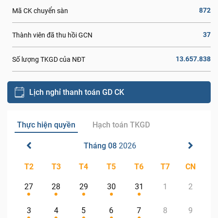
872
Mã CK chuyển sàn
37
Thành viên đã thu hồi GCN
13.657.838
Số lượng TKGD của NĐT
Lịch nghỉ thanh toán GD CK
Thực hiện quyền
Hạch toán TKGD
Tháng 08
2026
T2
T3
T4
T5
T6
T7
CN
27
28
29
30
31
1
2
3
4
5
6
7
8
9