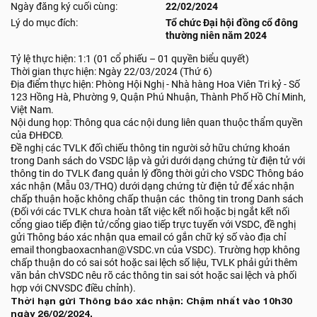
Ngày đăng ký cuối cùng:
22/02/2024
Lý do mục đích:
Tổ chức Đại hội đồng cổ đông
thường niên năm 2024
Tỷ lệ thực hiện: 1:1 (01 cổ phiếu – 01 quyền biểu quyết)
Thời gian thực hiện: Ngày 22/03/2024 (Thứ 6)
Địa điểm thực hiện: Phòng Hội Nghị - Nhà hàng Hoa Viên Tri kỷ - Số
123 Hồng Hà, Phường 9, Quận Phú Nhuận, Thành Phố Hồ Chí Minh,
Việt Nam.
Nội dung họp: Thông qua các nội dung liên quan thuộc thẩm quyền
của ĐHĐCĐ.
Đề nghị các TVLK đối chiếu thông tin người sở hữu chứng khoán
trong Danh sách do VSDC lập và gửi dưới dạng chứng từ điện tử với
thông tin do TVLK đang quản lý đồng thời gửi cho VSDC Thông báo
xác nhận (Mẫu 03/THQ) dưới dạng chứng từ điện tử để xác nhận
chấp thuận hoặc không chấp thuận các thông tin trong Danh sách
(Đối với các TVLK chưa hoàn tất việc kết nối hoặc bị ngắt kết nối
cổng giao tiếp điện tử/cổng giao tiếp trực tuyến với VSDC, đề nghị
gửi Thông báo xác nhận qua email có gắn chữ ký số vào địa chỉ
email thongbaoxacnhan@VSDC.vn của VSDC). Trường hợp không
chấp thuận do có sai sót hoặc sai lệch số liệu, TVLK phải gửi thêm
văn bản chVSDC nêu rõ các thông tin sai sót hoặc sai lệch và phối
hợp với CNVSDC điều chỉnh).
Thời hạn gửi Thông báo xác nhận: Chậm nhất vào 10h30
ngày 26/02/2024.