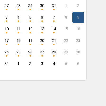
27
28
29
30
31
1
2
3
4
5
6
7
8
9
10
11
12
13
14
15
16
17
18
19
20
21
22
23
24
25
26
27
28
29
30
31
1
2
3
4
5
6