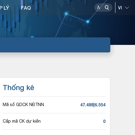
P LÝ
FAQ
Thống kê
47.488|6.554
Mã số GDCK NĐTNN
0
Cấp mã CK dự kiến