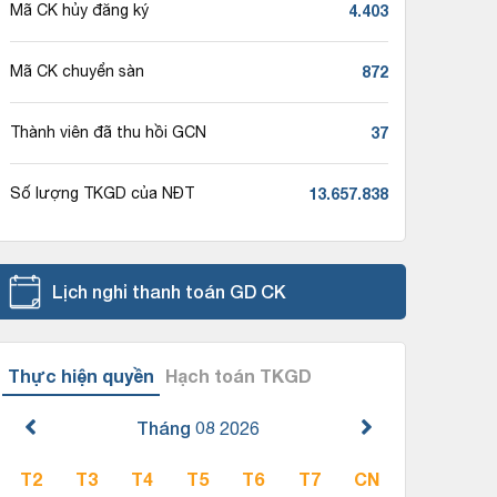
4.403
Mã CK hủy đăng ký
872
Mã CK chuyển sàn
37
Thành viên đã thu hồi GCN
13.657.838
Số lượng TKGD của NĐT
Lịch nghỉ thanh toán GD CK
Thực hiện quyền
Hạch toán TKGD
Tháng 08
2026
T2
T3
T4
T5
T6
T7
CN