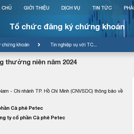
 CHỦ
GIỚI THIỆU
DỊCH VỤ
TIN TỨC
PHÁ
Tổ chức đăng ký chứng khoán
ý chứng khoán
Tin nghiệp vụ với TC...
ng thường niên năm 2024
Nam - Chi nhánh TP. Hồ Chí Minh (CNVSDC) thông báo về
phần Cà phê Petec
ng ty cổ phần Cà phê Petec