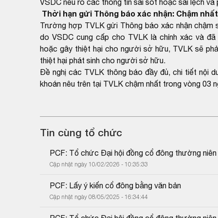
VSDC nêu rõ các thông tin sai sót hoặc sai lệch và
Thời hạn gửi Thông báo xác nhận: Chậm nhất 
Trường hợp TVLK gửi Thông báo xác nhận chậm so 
do VSDC cung cấp cho TVLK là chính xác và đã 
hoặc gây thiệt hại cho người sở hữu, TVLK sẽ phải
thiệt hại phát sinh cho người sở hữu.
Đề nghị các TVLK thông báo đầy đủ, chi tiết nội 
khoán nêu trên tại TVLK chậm nhất trong vòng 03 n
Tin cùng tổ chức
PCF: Tổ chức Đại hội đồng cổ đông thường niê
Cập nhật ngày 10/02/2026 - 10:35:33
PCF: Lấy ý kiến cổ đông bằng văn bản
Cập nhật ngày 08/05/2025 - 16:34:44
PCF: Tổ chức Đại hội đồng cổ đông thường niê