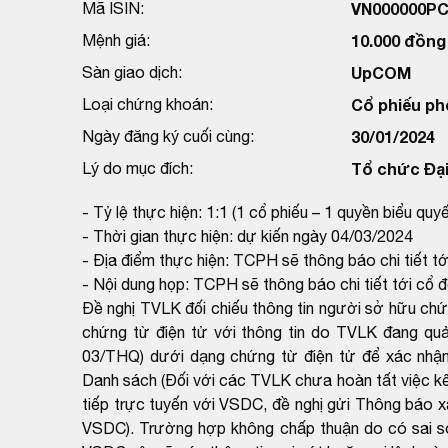
Mã ISIN:
VN000000P
Mệnh giá:
10.000 đồng
Sàn giao dịch:
UpCOM
Loại chứng khoán:
Cổ phiếu ph
Ngày đăng ký cuối cùng:
30/01/2024
Lý do mục đích:
Tổ chức Đại
- Tỷ lệ thực hiện: 1:1 (1 cổ phiếu – 1 quyền biểu quyế
- Thời gian thực hiện: dự kiến ngày 04/03/2024
- Địa điểm thực hiện: TCPH sẽ thông báo chi tiết t
- Nội dung họp: TCPH sẽ thông báo chi tiết tới cổ 
Đề nghị TVLK đối chiếu thông tin người sở hữu ch
chứng từ điện tử với thông tin do TVLK đang qu
03/THQ) dưới dạng chứng từ điện tử để xác nhận
Danh sách (Đối với các TVLK chưa hoàn tất việc kết
tiếp trực tuyến với VSDC, đề nghị gửi Thông báo x
VSDC). Trường hợp không chấp thuận do có sai sót